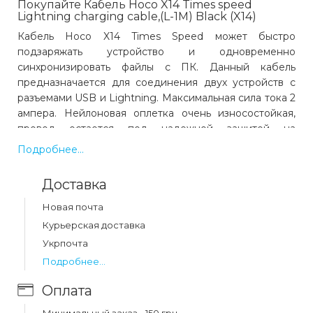
Покупайте Кабель Hoco X14 Times speed
Lightning charging cable,(L-1M) Black (X14)
Кабель Hoco X14 Times Speed может быстро
подзаряжать устройство и одновременно
синхронизировать файлы с ПК. Данный кабель
предназначается для соединения двух устройств с
разъемами USB и Lightning. Максимальная сила тока 2
ампера. Нейлоновая оплетка очень износостойкая,
провод остается под надежной защитой на
протяжении многих лет эксплуатации. При
Подробнее...
изготовлении корпусов коннекторов использовали
алюминиевый сплав.
Доставка
Новая почта
Курьерская доставка
Укрпочта
Какая цена на кабель hoco x14 times speed
lightning charging cable,(l-1m) black (x14)?
Подробнее...
Цена на кабель hoco x14 times speed lightning
Оплата
charging cable,(l-1m) black (x14) составляет 65 грн.