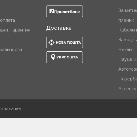
Защитны
 оплата
пленки
Доставка
рат, гарантия
Кабели 
Зарядны
иальности
Чехлы
Наушни
Автотов
Поверб
Аксессу
ва захищені
.