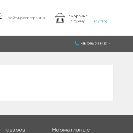
В корзине
Войти/регистрация
На сумму
(пусто)
+38 (068) 011 81 33
г товаров
Нормативные