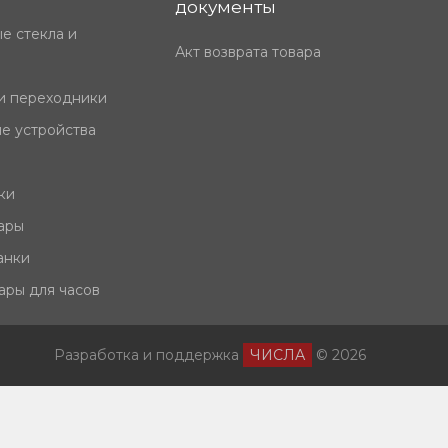
документы
е стекла и
Акт возврата товара
и переходники
е устройства
ки
ары
анки
ары для часов
Разработка и поддержка
ЧИСЛА
© 2026