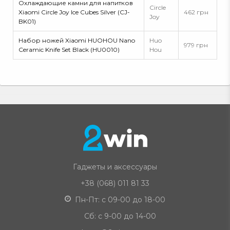
Охлаждающие камни для напитков
Circle
Xiaomi Circle Joy Ice Cubes Silver (CJ-
462 грн
Joy
BK01)
Набор ножей Xiaomi HUOHOU Nano
Huo
979 грн
Ceramic Knife Set Black (HU0010)
Hou
Гаджеты и аксессуары
+38 (068) 011 81 33
Пн-Пт: с 09-00 до 18-00
Сб: с 9-00 до 14-00