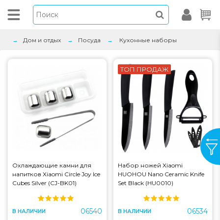
Дом и отдых
Посуда
Кухонные наборы
ТОП ПРОДАЖ
Охлаждающие камни для
Набор ножей Xiaomi
напитков Xiaomi Circle Joy Ice
HUOHOU Nano Ceramic Knife
Cubes Silver (CJ-BK01)
Set Black (HU0010)
06540
06534
В НАЛИЧИИ
В НАЛИЧИИ