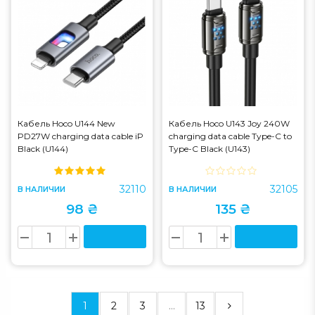
Кабель Hoco U144 New
Кабель Hoco U143 Joy 240W
PD27W charging data cable iP
charging data cable Type-C to
Black (U144)
Type-C Black (U143)
32110
32105
В НАЛИЧИИ
В НАЛИЧИИ
98 ₴
135 ₴
1
2
3
...
13