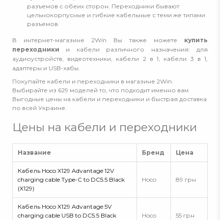
разъемов с обеих сторон. Переходники бывают
цельнокорпусные и гибкие кабельные с теми же типами
разъемов.
В интернет-магазине 2Win Вы также можете
купить
переходники
и кабели различного назначения: для
аудиоустройств, видеотехники, кабели 2 в 1, кабели 3 в 1,
адаптеры и USB-хабы.
Покупайте кабели и переходники в магазине 2Win.
Выбирайте из 629 моделей то, что подходит именно вам.
Выгодные цены на кабели и переходники и быстрая доставка
по всей Украине.
Цены на кабели и переходники
Название
Бренд
Цена
Кабель Hoco X129 Advantage 12V
charging cable Type-C to DC5.5 Black
Hoco
89 грн
(X129)
Кабель Hoco X129 Advantage 5V
charging cable USB to DC5.5 Black
Hoco
55 грн