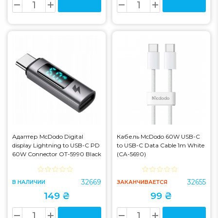
Адаптер McDodo Digital
Кабель McDodo 60W USB-C
display Lightning to USB-C PD
to USB-C Data Cable 1m White
60W Connector OT-5990 Black
(CA-5690)
(OT-5990)
32669
32655
В НАЛИЧИИ
ЗАКАНЧИВАЕТСЯ
149 ₴
99 ₴