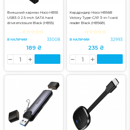
Внешний карман Hoco HB55
Кардридер Hoco HB56B
USB3.0 2.5-inch SATA hard
Victory Type-C/iP 3-in-1 card
drive enclosure Black (HB55)
reader Black (HB56B)
33008
32993
В НАЛИЧИИ
В НАЛИЧИИ
189 ₴
235 ₴