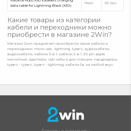
Кабель Hoco X50 Excellent charging
Hoco
62 грн
data cable for Lightning Black (X50)
Какие товары из категории
кабели и переходники можно
приобрести в магазине 2Win?
Магазин 2win предлагает приобрести такие кабели и
переходники: micro-usb , lightning, type-c, аудиокабели,
видеокабели, кабели 3-в-1, кабели 2-в-1, 30 pin apple,
магнитные, адаптеры, usb-хабы и док-станции, кардридеры,
type-c - type-c, type-c - lightning, кабели 5а, на любой вкус.