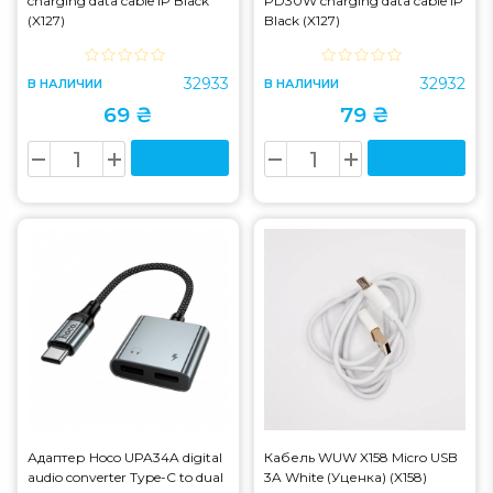
charging data cable iP Black
PD30W charging data cable iP
(X127)
Black (X127)
32933
32932
В НАЛИЧИИ
В НАЛИЧИИ
69 ₴
79 ₴
Адаптер Hoco UPA34A digital
Кабель WUW X158 Micro USB
audio converter Type-C to dual
3A White (Уценка) (X158)