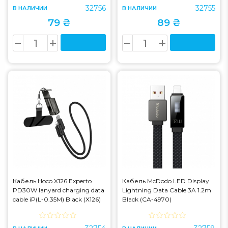
32756
32755
В НАЛИЧИИ
В НАЛИЧИИ
79 ₴
89 ₴
Кабель Hoco X126 Experto
Кабель McDodo LED Display
PD30W lanyard charging data
Lightning Data Cable 3A 1.2m
cable iP(L-0.35M) Black (X126)
Black (CA-4970)