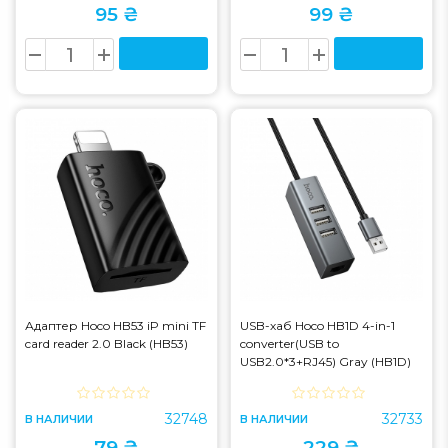
95 ₴
99 ₴
Адаптер Hoco HB53 iP mini TF
USB-хаб Hoco HB1D 4-in-1
card reader 2.0 Black (HB53)
converter(USB to
USB2.0*3+RJ45) Gray (HB1D)
32748
32733
В НАЛИЧИИ
В НАЛИЧИИ
79 ₴
229 ₴