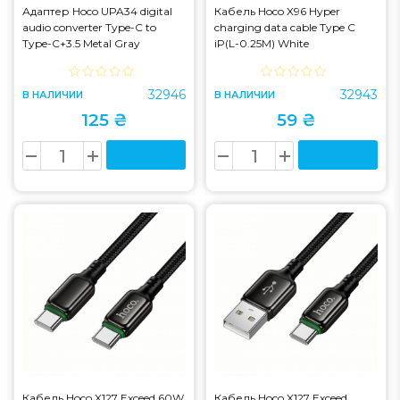
Адаптер Hoco UPA34 digital
Кабель Hoco X96 Hyper
audio converter Type-C to
charging data cable Type C
Type-C+3.5 Metal Gray
iP(L-0.25M) White
(UPA34)
32946
32943
В НАЛИЧИИ
В НАЛИЧИИ
125 ₴
59 ₴
Кабель Hoco X127 Exceed 60W
Кабель Hoco X127 Exceed