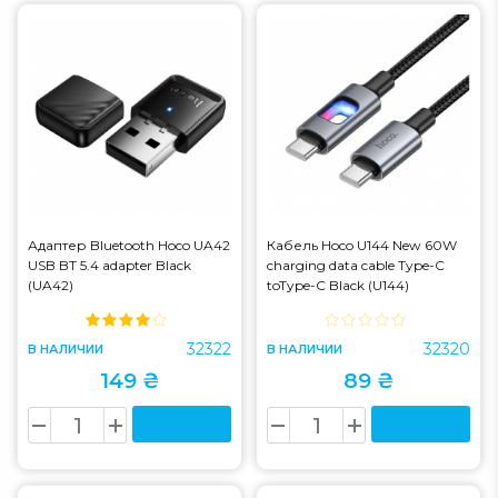
Адаптер Bluetooth Hoco UA42
Кабель Hoco U144 New 60W
USB BT 5.4 adapter Black
charging data cable Type-C
(UA42)
toType-C Black (U144)
32322
32320
В НАЛИЧИИ
В НАЛИЧИИ
149 ₴
89 ₴