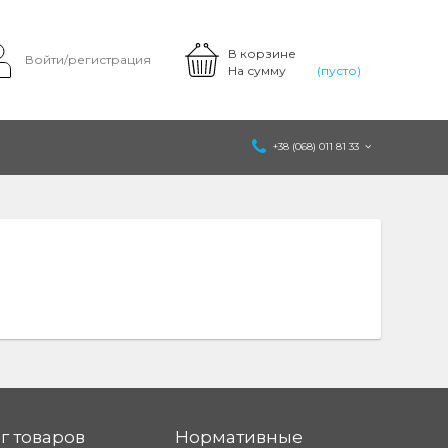
В корзине
Войти/регистрация
На сумму
(пусто)
+38 (068) 011 81 33
г товаров
Нормативные