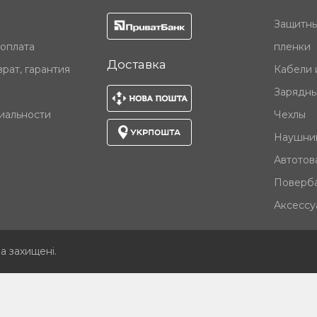
Защитны
 оплата
пленки
Доставка
рат, гарантия
Кабели 
Зарядны
иальности
Чехлы
Наушни
Автотов
Поверб
Аксессу
ва захищені
.