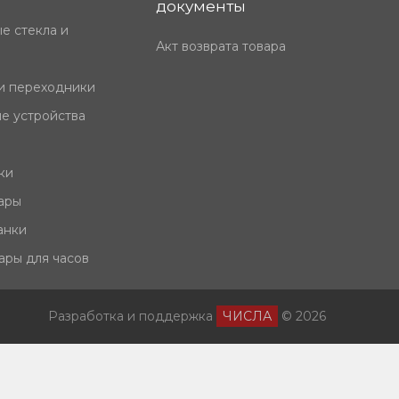
документы
е стекла и
Акт возврата товара
и переходники
е устройства
ки
ары
анки
ары для часов
Разработка и поддержка
ЧИСЛА
© 2026