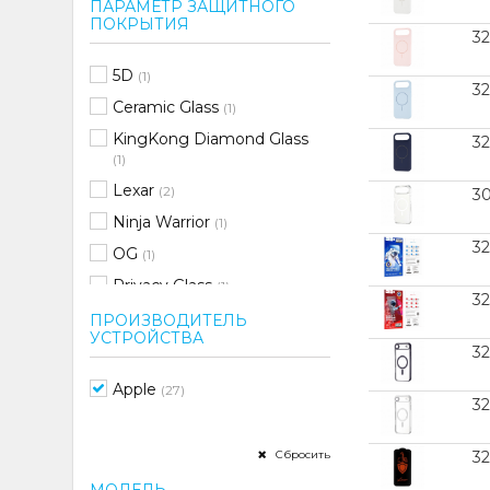
ПАРАМЕТР ЗАЩИТНОГО
ПОКРЫТИЯ
3
5D
(1)
32
Ceramic Glass
(1)
KingKong Diamond Glass
32
(1)
Lexar
(2)
3
Ninja Warrior
(1)
32
OG
(1)
Privacy Glass
(1)
3
Глянцевое
(3)
ПРОИЗВОДИТЕЛЬ
УСТРОЙСТВА
Стекло для камеры
(1)
3
Apple
(27)
3
Сбросить
3