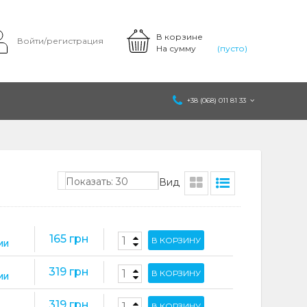
В корзине
Войти/регистрация
На сумму
(пусто)
+38 (068) 011 81 33
Показать: 30
Вид
165 грн
В КОРЗИНУ
ИИ
319 грн
В КОРЗИНУ
ИИ
319 грн
В КОРЗИНУ