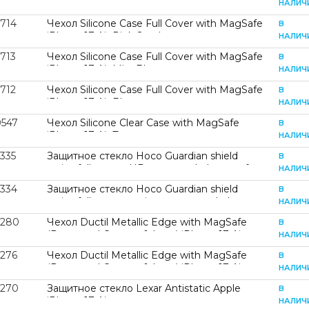
iPhone 17 Air White
НАЛИЧ
2714
Чехол Silicone Case Full Cover with MagSafe
В
iPhone 17 Air Pink Sand
НАЛИЧ
713
Чехол Silicone Case Full Cover with MagSafe
В
iPhone 17 Air Mist Blue
НАЛИЧ
712
Чехол Silicone Case Full Cover with MagSafe
В
iPhone 17 Air Blue
НАЛИЧ
0547
Чехол Silicone Clear Case with MagSafe
В
iPhone 17 Air Transparent
НАЛИЧ
335
Защитное стекло Hoco Guardian shield
В
series full screen HD tempered glass set for
НАЛИЧ
iP17 Air (G14) Black (G14)
2334
Защитное стекло Hoco Guardian shield
В
series full screen anti spy tempered glass set
НАЛИЧ
for iP17 Air (G15) Black (G15)
2280
Чехол Ductil Metallic Edge with MagSafe
В
(Protected Camera & Lens) iPhone 17 Air
НАЛИЧ
Black
2276
Чехол Ductil Metallic Edge with MagSafe
В
(Protected Camera & Lens) iPhone 17 Air
НАЛИЧ
Silver
2270
Защитное стекло Lexar Antistatic Apple
В
iPhone 17 Air
НАЛИЧ