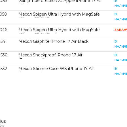
1083
Защитное стекло OG Apple iPhone 17 Air
В
Black
НАЛИЧ
1050
Чехол Spigen Ultra Hybrid with MagSafe
В
iPhone 17 Air Прозрачный
НАЛИЧ
1046
Чехол Spigen Ultra Hybrid with MagSafe
ЗАКАН
iPhone 17 Air Black
0541
Чехол Graphite iPhone 17 Air Black
В
НАЛИЧ
0536
Чехол Shockproof iPhone 17 Air
В
Прозрачный
НАЛИЧ
0532
Чехол Silicone Case WS iPhone 17 Air
В
Прозрачный
НАЛИЧ
lus
Pro