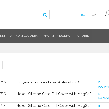
RU
UA
НИИ
ОПЛАТА И ДОСТАВКА
ГАРАНТИЯ И ВОЗВРАТ
КОНТАКТЫ
2797
Защитное стекло Lexar Antistatic (В
В
упаковке) Apple iPhone 17 Air
НАЛИЧ
716
Чехол Silicone Case Full Cover with MagSafe
В
iPhone 17 Air Black
НАЛИЧ
715
Чехол Silicone Case Full Cover with MagSafe
В