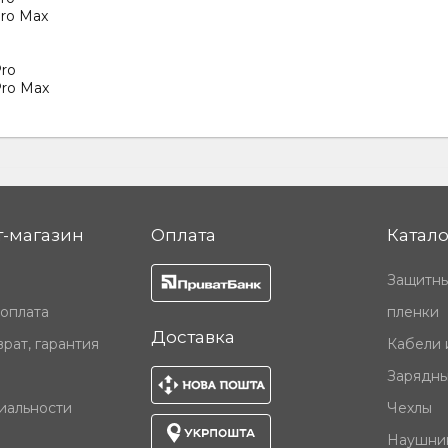
Pro Max
Pro
Pro Max
-магазин
Оплата
Катало
Защитны
 оплата
пленки
Доставка
рат, гарантия
Кабели 
Зарядны
иальности
Чехлы
Наушни