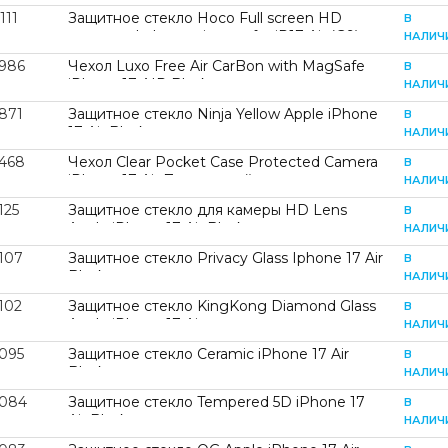
111
Защитное стекло Hoco Full screen HD
В
tempered glass series set for iP17 Air (G9)
НАЛИЧ
Black (G9)
1986
Чехол Luxo Free Air CarBon with MagSafe
В
iPhone 17 AIR Black
НАЛИЧ
871
Защитное стекло Ninja Yellow Apple iPhone
В
17 Air Black
НАЛИЧ
1468
Чехол Clear Pocket Case Protected Camera
В
iPhone 17 Air Прозрачный
НАЛИЧ
125
Защитное стекло для камеры HD Lens
В
Apple iPhone 17 Air Black
НАЛИЧ
107
Защитное стекло Privacy Glass Iphone 17 Air
В
Black
НАЛИЧ
102
Защитное стекло KingKong Diamond Glass
В
Apple iPhone 17 Air
НАЛИЧ
1095
Защитное стекло Ceramic iPhone 17 Air
В
Black
НАЛИЧ
1084
Защитное стекло Tempered 5D iPhone 17
В
Air Black
НАЛИЧ