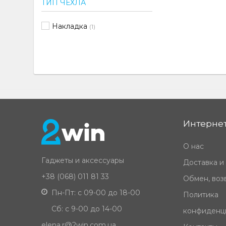
ТИП ЧЕХЛА
Накладка
(1)
Интернет
О нас
Гаджеты и аксессуары
Доставка и
+38 (068) 011 81 33
Обмен, возв
Пн-Пт: с 09-00 до 18-00
Политика
Сб: с 9-00 до 14-00
конфиденц
elena.r@2win.com.ua