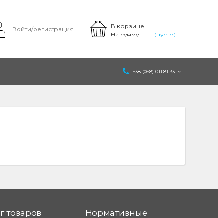
В корзине
Войти/регистрация
На сумму
(пусто)
+38 (068) 011 81 33
г товаров
Нормативные