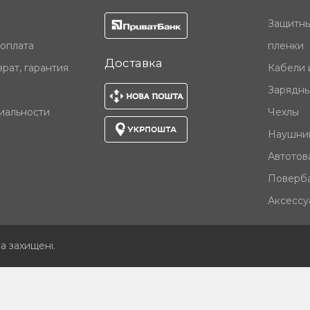
Защитны
 оплата
пленки
Доставка
рат, гарантия
Кабели 
Зарядны
иальности
Чехлы
Наушни
Автотов
Поверб
Аксессу
ва захищені
.