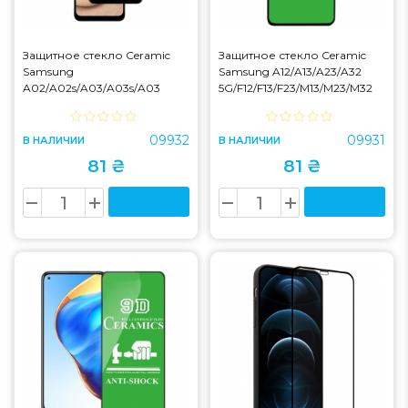
Защитное стекло Ceramic
Защитное стекло Ceramic
Samsung
Samsung A12/A13/A23/A32
A02/A02s/A03/A03s/A03
5G/F12/F13/F23/M13/M23/M32
Core/A04/A04s/A04e/A04
5G/M33 Black
Core/F02/F02s/F04 Black
09932
09931
В НАЛИЧИИ
В НАЛИЧИИ
81 ₴
81 ₴