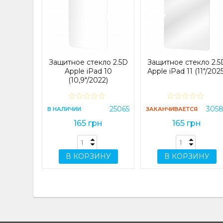
кло 2.5D
 13 Pro
lus
27184
Защитное стекло 2.5D
Защитное стекло 2.5
н
Apple iPad 10
Apple iPad 11 (11"/2025
(10,9"/2022)
ИНУ
25065
305
В НАЛИЧИИ
ЗАКАНЧИВАЕТСЯ
165 грн
165 грн
В КОРЗИНУ
В КОРЗИНУ