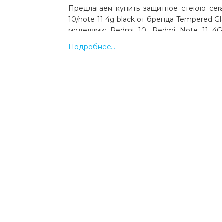
Предлагаем купить защитное стекло cera
10/note 11 4g black от бренда Tempered G
моделями: Redmi 10, Redmi Note 11 4G
производства Xiaomi. Цвет: черный. К
Подробнее...
Выгодная цена и быстрая доставка по Укр
Какая цена на защитное стекло ceram
10/note 11 4g black?
Цена на защитное стекло ceramic xiaomi re
black составляет 81 грн.