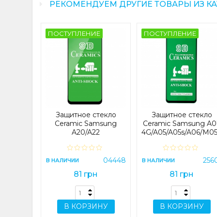
РЕКОМЕНДУЕМ ДРУГИЕ ТОВАРЫ ИЗ К
ПОСТУПЛЕНИЕ
ПОСТУПЛЕНИЕ
стекло
e 12 Pro
ck
09072
Защитное стекло
Защитное стекло
н
Ceramic Samsung
Ceramic Samsung A0
A20/A22
4G/A05/A05s/A06/M0
4G/A30/A30s/A31/A32/A33/A40s/A50/A50s/M21/M
Black
Black
ИНУ
04448
256
В НАЛИЧИИ
В НАЛИЧИИ
81 грн
81 грн
В КОРЗИНУ
В КОРЗИНУ