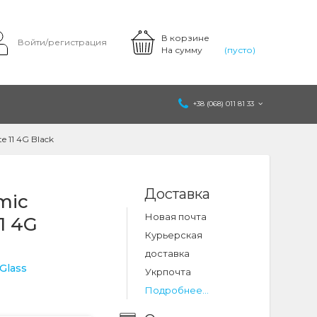
В корзине
Войти/регистрация
На сумму
(пусто)
+38 (068) 011 81 33
 11 4G Black
Доставка
mic
Новая почта
1 4G
Курьерская
доставка
Glass
Укрпочта
Подробнее...