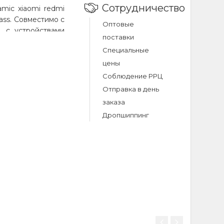
Сотрудничество
mic xiaomi redmi
lass. Совместимо с
Оптовые
, с устройствами
поставки
од товара 14388.
Специальные
аине.
цены
Соблюдение РРЦ
ic xiaomi redmi
Отправка в день
заказа
dmi 10/note 11 4g
Дропшиппинг