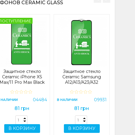
ФОНОВ CERAMIC GLASS
ПОСТУПЛЕНИЕ
Защи
Ceramic
Note 
Pro/P
В НАЛИЧИ
Защитное стекло
Защитное стекло
Ceramic iPhone XS
Ceramic Samsung
Max/11 Pro Max Black
A12/A13/A23/A32
5G/F12/F13/F23/M13/M23/M32
5G/M33 Black
В 
04484
09931
 НАЛИЧИИ
В НАЛИЧИИ
81 грн
81 грн
В КОРЗИНУ
В КОРЗИНУ