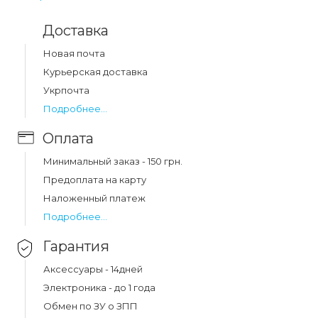
цена и быстрая доставка по Украине.
Доставка
Какая цена на защитное стекло 2.5d apple ipad
Новая почта
mini 6/mini 7 (8,3"/2021-2024)?
Курьерская доставка
Цена на защитное стекло 2.5d apple ipad mini 6/mini 7
Укрпочта
(8,3"/2021-2024) составляет 145 грн.
Подробнее...
Оплата
Минимальный заказ - 150 грн.
Предоплата на карту
Наложенный платеж
Подробнее...
Гарантия
Аксессуары - 14дней
Электроника - до 1 года
Обмен по ЗУ о ЗПП