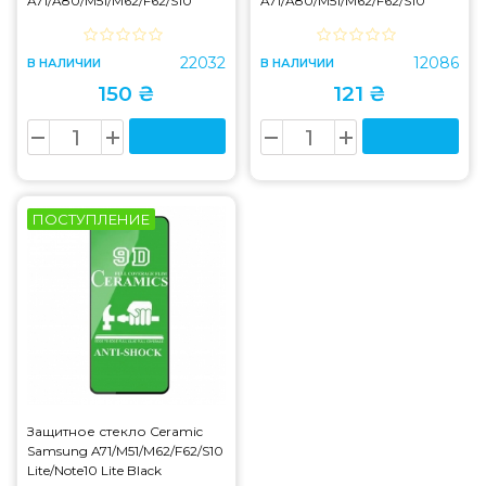
A71/A80/M51/M62/F62/S10
A71/A80/M51/M62/F62/S10
Lite/Note10 Lite
Lite/Note10 Lite Black
22032
12086
В НАЛИЧИИ
В НАЛИЧИИ
150 ₴
121 ₴
ПОСТУПЛЕНИЕ
Защитное стекло Ceramic
Samsung A71/M51/M62/F62/S10
Lite/Note10 Lite Black