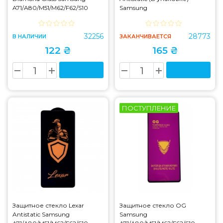
A71/A80/M51/M62/F62/S10
Samsung
Lite/Note10 Lite
A71/A80/M51/M62/F62/S10
Lite/Note10 Lite
32256
28773
В НАЛИЧИИ
ЗАКАНЧИВАЕТСЯ
122 ₴
165 ₴
ПОСТУПЛЕНИЕ
Защитное стекло Lexar
Защитное стекло OG
Antistatic Samsung
Samsung