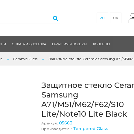
RU
UA
НИИ
ОПЛАТА И ДОСТАВКА
ГАРАНТИЯ И ВОЗВРАТ
КОНТАКТЫ
ов
Ceramic Glass
Защитное стекло Ceramic Samsung A71/M51/M62/
Защитное стекло Cera
Samsung
A71/M51/M62/F62/S10
Lite/Note10 Lite Black
05663
Артикул:
Tempered Glass
Производитель: