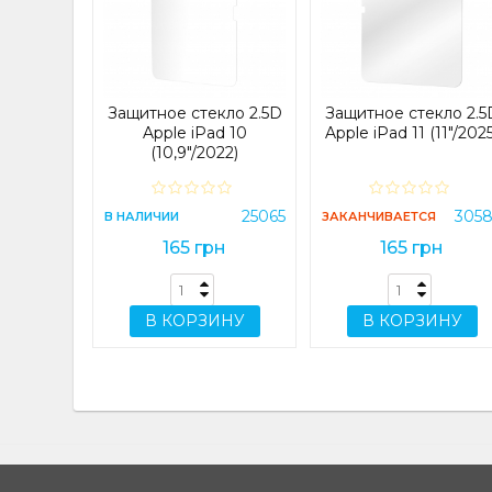
12/12 Pro
10001
Защитное стекло 2.5D
Защитное стекло 2.5
н
Apple iPad 10
Apple iPad 11 (11"/2025
(10,9"/2022)
ИНУ
25065
305
В НАЛИЧИИ
ЗАКАНЧИВАЕТСЯ
165 грн
165 грн
В КОРЗИНУ
В КОРЗИНУ