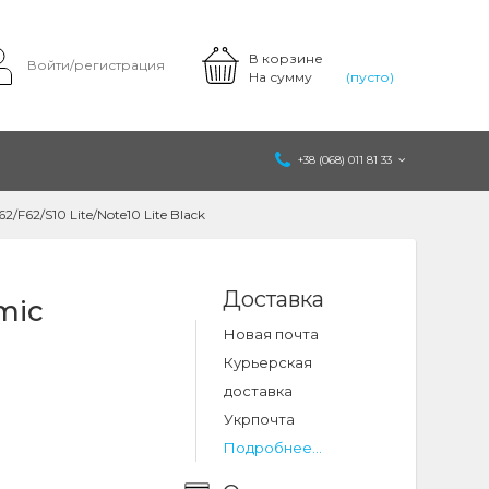
В корзине
Войти/регистрация
На сумму
(пусто)
+38 (068) 011 81 33
F62/S10 Lite/Note10 Lite Black
Доставка
mic
Новая почта
Курьерская
доставка
Укрпочта
Подробнее...