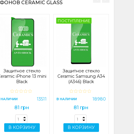
ФОНОВ CERAMIC GLASS
ПОСТУПЛЕНИЕ
Защи
Ceramic
В НАЛИЧИ
Защитное стекло
Защитное стекло
eramic iPhone 13 mini
Ceramic Samsung A34
Black
(A346) Black
В 
13511
18980
 НАЛИЧИИ
В НАЛИЧИИ
81 грн
81 грн
В КОРЗИНУ
В КОРЗИНУ