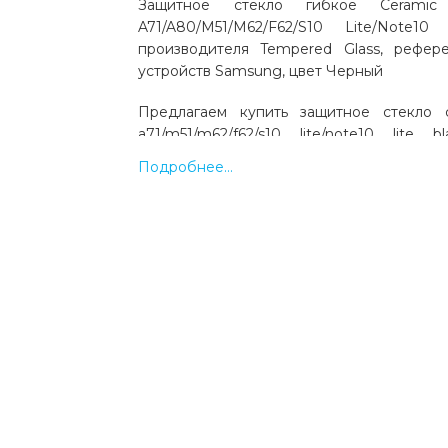
Защитное стекло гибкое Cerami
A71/A80/M51/M62/F62/S10 Lite/Note1
производителя Tempered Glass, рефер
устройств Samsung, цвет Черный
Предлагаем купить защитное стекло 
a71/m51/m62/f62/s10 lite/note10 lite
Tempered Glass. Совместимо с моделями
Подробнее...
Note10 Lite, S10 Lite, F62, M51, M62
производства Samsung. Цвет: черный. К
Выгодная цена и быстрая доставка по Укр
Какая цена на защитное стекло cera
a71/m51/m62/f62/s10 lite/note10 lite bla
Цена на защитное стекло ceramic samsun
a71/m51/m62/f62/s10 lite/note10 lite black с