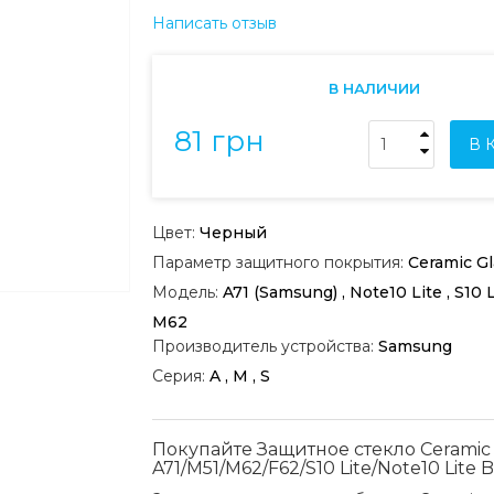
Написать отзыв
В НАЛИЧИИ
81 грн
В 
Цвет:
Черный
Параметр защитного покрытия:
Ceramic Gl
Модель:
A71 (Samsung) , Note10 Lite , S10 Li
M62
Производитель устройства:
Samsung
Серия:
A , M , S
Покупайте Защитное стекло Cerami
A71/M51/M62/F62/S10 Lite/Note10 Lite 