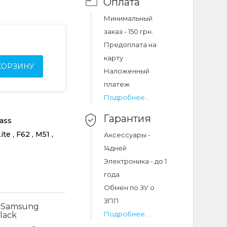
Оплата
Минимальный
заказ - 150 грн.
Предоплата на
карту
КОРЗИНУ
Наложенный
платеж
Подробнее...
Гарантия
ass
te , F62 , M51 ,
Аксессуары -
14дней
Электроника - до 1
года
Обмен по ЗУ о
ЗПП
c Samsung
Подробнее...
Black