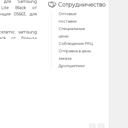
c для Samsung
Сотрудничество
0 Lite Black от
енция 05663, для
Оптовые
поставки
Специальные
ceramic samsung
цены
 black от бренда
Соблюдение РРЦ
: A71 (Samsung),
, с устройствами
Отправка в день
од товара 05663.
заказа
аине.
Дропшиппинг
mic samsung
ck?
g
оставляет 81 грн.