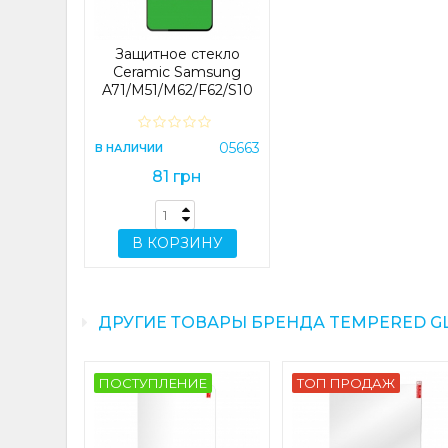
Защитное стекло
Ceramic Samsung
A71/M51/M62/F62/S10
Lite/Note10 Lite Black
05663
В НАЛИЧИИ
81 грн
В КОРЗИНУ
ДРУГИЕ ТОВАРЫ БРЕНДА TEMPERED G
ПОСТУПЛЕНИЕ
ТОП ПРОДАЖ
кло 2.5D