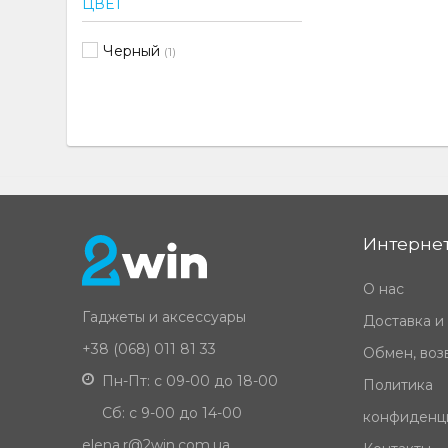
ЦВЕТ
Черный
(1)
Интернет
О нас
Гаджеты и аксессуары
Доставка и
+38 (068) 011 81 33
Обмен, возв
Пн-Пт: с 09-00 до 18-00
Политика
Сб: с 9-00 до 14-00
конфиденц
elena.r@2win.com.ua