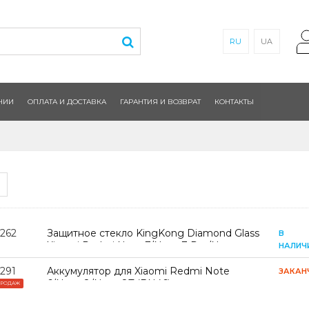
RU
UA
НИИ
ОПЛАТА И ДОСТАВКА
ГАРАНТИЯ И ВОЗВРАТ
КОНТАКТЫ
2262
Защитное стекло KingKong Diamond Glass
В
Xiaomi Redmi Note 7/Note 7 Pro/Note
НАЛИЧ
7S/Note 8
291
Аккумулятор для Xiaomi Redmi Note
ЗАКАН
6/Note 8/Note 8T (BN46)
ПРОДАЖ