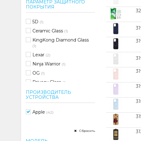
ПАРАМЕТР ЗАЩИТНОГО
ПОКРЫТИЯ
3
5D
(1)
3
Ceramic Glass
(1)
KingKong Diamond Glass
3
(1)
Lexar
(2)
31
Ninja Warrior
(1)
31
OG
(1)
Privacy Glass
(1)
3
Глянцевое
(2)
ПРОИЗВОДИТЕЛЬ
УСТРОЙСТВА
Стекло для камеры
(1)
3
Apple
(42)
31
Сбросить
3