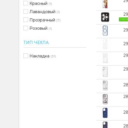
2
Красный
(1)
Лавандовый
(1)
2
Прозрачный
(7)
ПОСТ
Розовый
(1)
2
Розовый Песок
(1)
ТИП ЧЕХЛА
2
Серебро
(2)
Синий
(3)
2
Накладка
(31)
Темно-серый
(1)
2
Фиолетовый
(2)
Черный
(18)
2
2
2
28