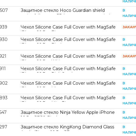
iPhone 16 Pro Transparent
НАЛИЧ
2507
Защитное стекло Hoco Guardian shield
В
series full screen 5D large arc tempered glass
НАЛИЧ
set for iP17/16 Pro (G16) Black (G16)
1939
Чехол Silicone Case Full Cover with MagSafe
ЗАКАН
iPhone 16 Pro Blue
1930
Чехол Silicone Case Full Cover with MagSafe
В
iPhone 16 Pro Black
НАЛИЧ
921
Чехол Silicone Case Full Cover with MagSafe
ЗАКАН
iPhone 16 Pro White
911
Чехол Silicone Case Full Cover with MagSafe
В
iPhone 16 Pro Pink Sand
НАЛИЧ
1902
Чехол Silicone Case Full Cover with MagSafe
В
iPhone 16 Pro Lilac
НАЛИЧ
1893
Чехол Silicone Case Full Cover with MagSafe
В
iPhone 16 Pro Mist Blue
НАЛИЧ
547
Защитное стекло Ninja Yellow Apple iPhone
В
16 Pro/17/18 Black
НАЛИЧ
1297
Защитное стекло KingKong Diamond Glass
В
Apple iPhone 16 Pro/17
НАЛИЧ