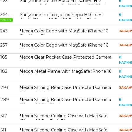
9423
Защитное стекло Hoco Full screen HD
В
tempered glass set for iP16 Pro (G9) Black
НАЛИЧ
(G9)
9364
Защитное стекло для камеры HD Lens
В
Apple iPhone 16 Pro/16 Pro Max Black
НАЛИЧ
УПЛЕНИЕ
9243
Чехол Color Edge with MagSafe iPhone 16
ЗАКАН
Pro Navy Blue
9237
Чехол Color Edge with MagSafe iPhone 16
ЗАКАН
Pro White
9185
Чехол Clear Pocket Case Protected Camera
В
iPhone 16 Pro Прозрачный
НАЛИЧ
9182
Чехол Metal Frame with MagSafe iPhone 16
В
Pro Dark Silver
НАЛИЧ
8793
Чехол Shining Bear Case Protected Camera
ЗАКАН
iPhone 16 Pro Silver
8789
Чехол Shining Bear Case Protected Camera
В
iPhone 16 Pro Black
НАЛИЧ
8517
Чехол Silicone Cooling Сase with MagSafe
ЗАКАН
iPhone 16 Pro Dark Blue
511
Чехол Silicone Cooling Сase with MagSafe
ЗАКАН