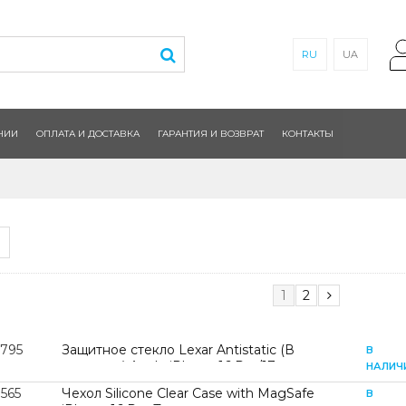
RU
UA
НИИ
ОПЛАТА И ДОСТАВКА
ГАРАНТИЯ И ВОЗВРАТ
КОНТАКТЫ
1
2
2795
Защитное стекло Lexar Antistatic (В
В
упаковке) Apple iPhone 16 Pro/17
НАЛИЧ
565
Чехол Silicone Clear Case with MagSafe
В