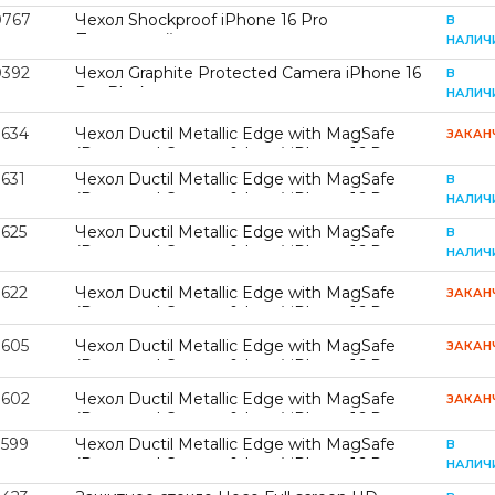
0767
Чехол Shockproof iPhone 16 Pro
В
Прозрачный
НАЛИЧ
0392
Чехол Graphite Protected Camera iPhone 16
В
Pro Black
НАЛИЧ
9634
Чехол Ductil Metallic Edge with MagSafe
ЗАКАН
(Protected Camera & Lens) iPhone 16 Pro
Red
631
Чехол Ductil Metallic Edge with MagSafe
В
(Protected Camera & Lens) iPhone 16 Pro
НАЛИЧ
Silver
9625
Чехол Ductil Metallic Edge with MagSafe
В
(Protected Camera & Lens) iPhone 16 Pro
НАЛИЧ
Pink
9622
Чехол Ductil Metallic Edge with MagSafe
ЗАКАН
(Protected Camera & Lens) iPhone 16 Pro
Light Blue
9605
Чехол Ductil Metallic Edge with MagSafe
ЗАКАН
(Protected Camera & Lens) iPhone 16 Pro
Deep Purple
9602
Чехол Ductil Metallic Edge with MagSafe
ЗАКАН
(Protected Camera & Lens) iPhone 16 Pro
Dark Green
9599
Чехол Ductil Metallic Edge with MagSafe
В
(Protected Camera & Lens) iPhone 16 Pro
НАЛИЧ
Black