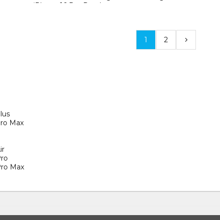
iPhone 16 Pro Purple
1
2
lus
Pro Max
ir
Pro
Pro Max