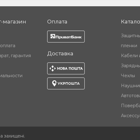
-магазин
Оплата
Катало
Защитны
 оплата
пленки
Доставка
рат, гарантия
Кабели 
Зарядны
иальности
Чехлы
Наушни
Автотов
Поверб
Аксессу
ва захищені
.