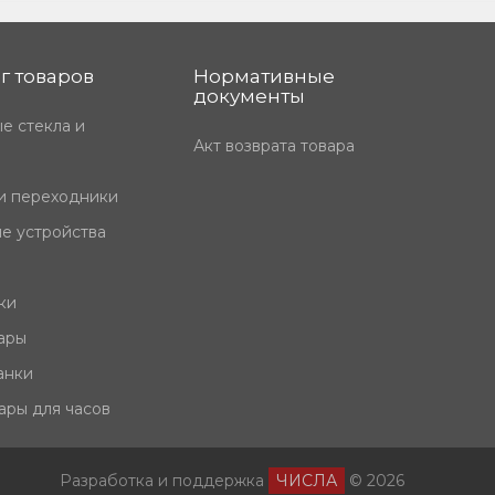
г товаров
Нормативные
документы
е стекла и
Акт возврата товара
и переходники
е устройства
ки
ары
анки
ары для часов
Разработка и поддержка
ЧИСЛА
© 2026