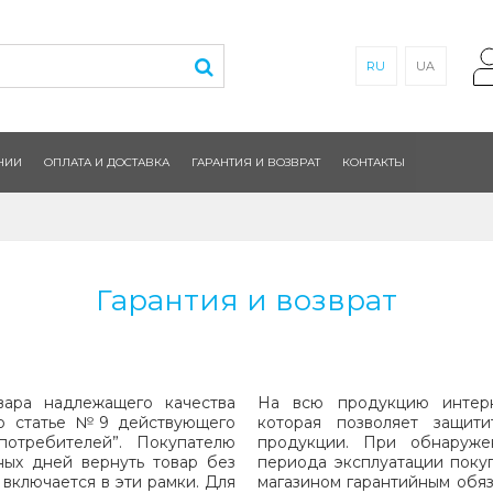
RU
UA
НИИ
ОПЛАТА И ДОСТАВКА
ГАРАНТИЯ И ВОЗВРАТ
КОНТАКТЫ
Гарантия и возврат
вара надлежащего качества
На всю продукцию интерне
но статье №9 действующего
которая позволяет защит
отребителей”. Покупателю
продукции. При обнаруже
ных дней вернуть товар без
периода эксплуатации поку
включается в эти рамки. Для
магазином гарантийным обяз