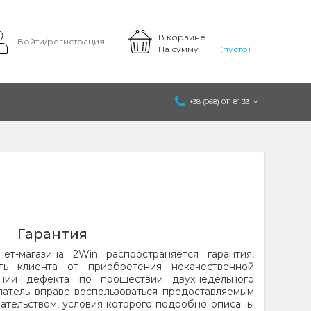
В корзине
Войти/регистрация
На сумму
(пусто)
+38 (068) 011 81 33
Гарантия
т-магазина 2Win распространяется гарантия,
ить клиента от приобретения некачественной
нии дефекта по прошествии двухнедельного
патель вправе воспользоваться предоставляемым
ательством, условия которого подробно описаны