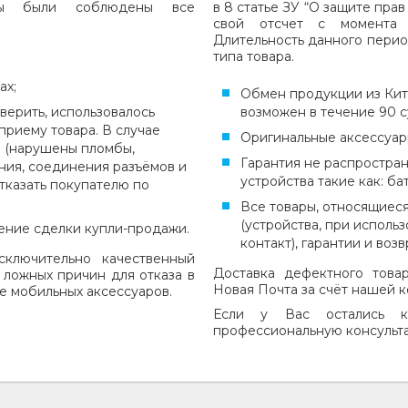
бы были соблюдены все
в 8 статье ЗУ “О защите пра
свой отсчет с момента 
Длительность данного перио
типа товара.
ах;
Обмен продукции из Кит
верить, использовалось
возможен в течение 90 с
приему товара. В случае
Оригинальные аксессуар
н (нарушены пломбы,
Гарантия не распростра
ния, соединения разъёмов и
устройства такие как: ба
отказать покупателю по
Все товары, относящиеся
(устройства, при испол
ние сделки купли-продажи.
контакт), гарантии и воз
ключительно качественный
Доставка дефектного това
 ложных причин для отказа в
Новая Почта за счёт нашей 
е мобильных аксессуаров.
Если у Вас остались к
профессиональную консульт