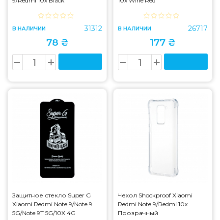
9/Redmi 10x Black
10x Wine Red
31312
26717
В НАЛИЧИИ
В НАЛИЧИИ
78 ₴
177 ₴
Защитное стекло Super G
Чехол Shockproof Xiaomi
Xiaomi Redmi Note 9/Note 9
Redmi Note 9/Redmi 10x
5G/Note 9T 5G/10X 4G
Прозрачный