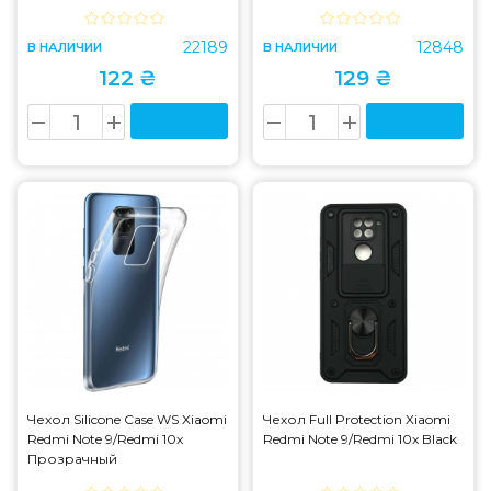
22189
12848
В НАЛИЧИИ
В НАЛИЧИИ
122 ₴
129 ₴
Чехол Silicone Case WS Xiaomi
Чехол Full Protection Xiaomi
Redmi Note 9/Redmi 10x
Redmi Note 9/Redmi 10x Black
Прозрачный