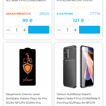
5G/ Note 11 Pro (CHN)/Xiaomi
Pro 5G/X4 NFC/M7 Pro 5G
11i/Poco X4 NFC Dark Blue
Black
28626
27718
ЗАКАНЧИВАЕТСЯ
В НАЛИЧИИ
99 ₴
121 ₴
Защитное стекло Lexar
Чехол Autofocus Xiaomi
Antistatic Xiaomi Poco X4 Pro
Redmi Note 11 Pro (CHN)/Note 11
5G/X4 NFC/F4 5G/M4 Pro
Pro Plus 5G/Poco X4 NFC/11i