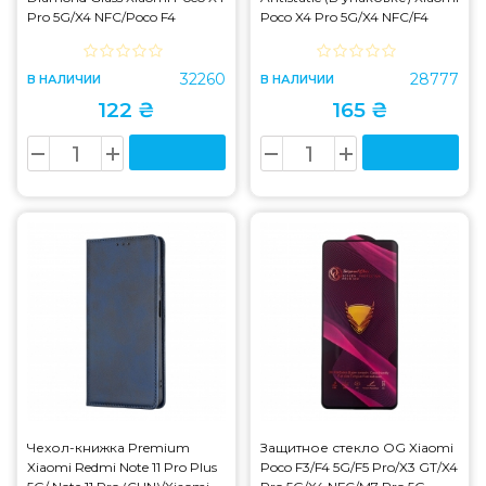
Pro 5G/X4 NFC/Poco F4
Poco X4 Pro 5G/X4 NFC/F4
5G/Poco M4 Pro 5G/X5 Pro
5G/M4 Pro 5G/X5 Pro 5G/K50
5G/K50 Ultra
Ultra
32260
28777
В НАЛИЧИИ
В НАЛИЧИИ
122 ₴
165 ₴
Чехол-книжка Premium
Защитное стекло OG Xiaomi
Xiaomi Redmi Note 11 Pro Plus
Poco F3/F4 5G/F5 Pro/X3 GT/X4