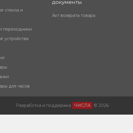
документы
е стекла и
Акт возврата товара
и переходники
е устройства
ки
ары
анки
ары для часов
Разработка и поддержка
ЧИСЛА
© 2026