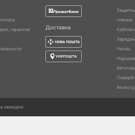
Защитны
 оплата
пленки
Доставка
рат, гарантия
Кабели 
Зарядны
иальности
Чехлы
Наушни
Автотов
Поверб
Аксессу
ва захищені
.