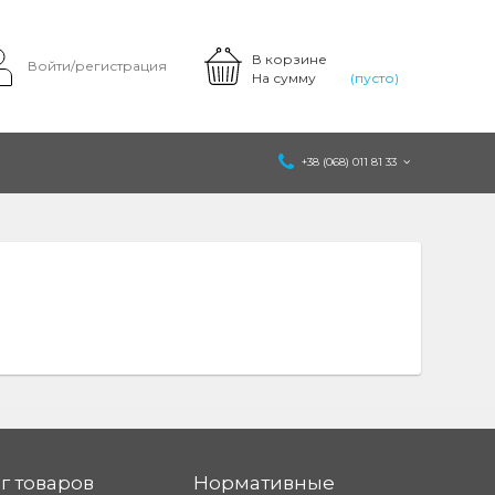
В корзине
Войти/регистрация
На сумму
(пусто)
+38 (068) 011 81 33
г товаров
Нормативные