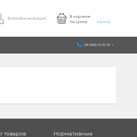
В корзине
Войти/регистрация
На сумму
(пусто)
+38 (068) 011 81 33
г товаров
Нормативные