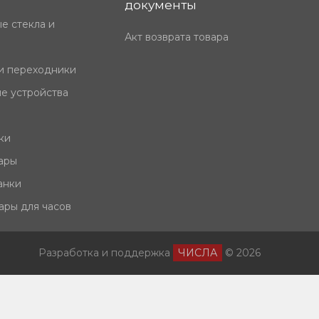
документы
е стекла и
Акт возврата товара
и переходники
е устройства
ки
ары
анки
ары для часов
Разработка и поддержка
ЧИСЛА
© 2026