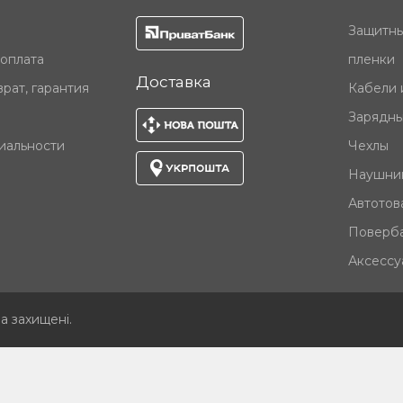
Защитны
 оплата
пленки
Доставка
рат, гарантия
Кабели 
Зарядны
иальности
Чехлы
Наушни
Автотов
Поверб
Аксессу
ва захищені
.