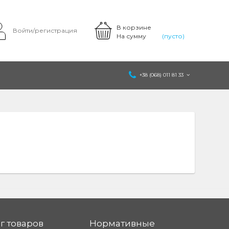
В корзине
Войти/регистрация
На сумму
(пусто)
+38 (068) 011 81 33
г товаров
Нормативные