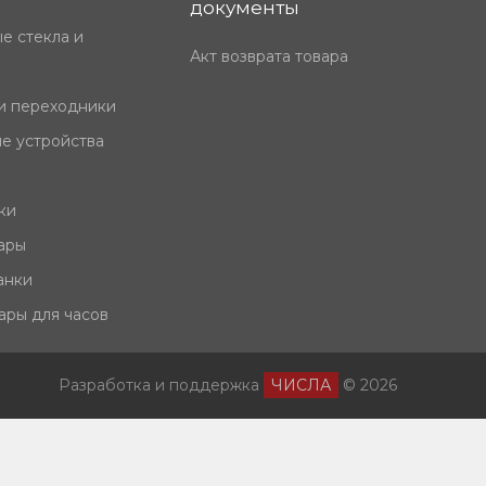
документы
е стекла и
Акт возврата товара
и переходники
е устройства
ки
ары
анки
ары для часов
Разработка и поддержка
ЧИСЛА
© 2026