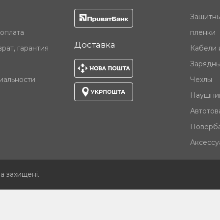
Защитны
 оплата
пленки
Доставка
рат, гарантия
Кабели 
Зарядны
иальности
Чехлы
Наушни
Автотов
Поверб
Аксессу
ва захищені
.