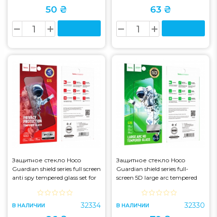
50 ₴
63 ₴
Защитное стекло Hoco
Защитное стекло Hoco
Guardian shield series full screen
Guardian shield series full-
anti spy tempered glass set for
screen 5D large arc tempered
iP17 Air (G15) Black (G15)
glass set for iP12 Pro Max (G16)
Black (G16)
32334
32330
В НАЛИЧИИ
В НАЛИЧИИ