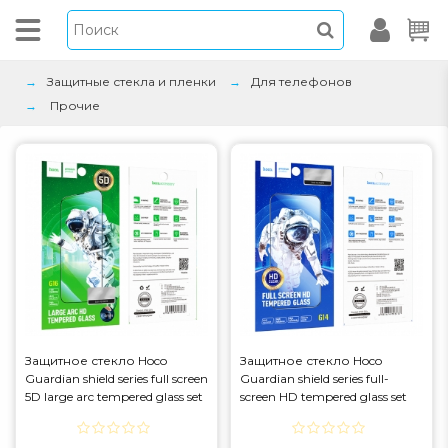
Защитные стекла и пленки
Для телефонов
Прочие
Защитное стекло Hoco
Защитное стекло Hoco
Guardian shield series full screen
Guardian shield series full-
5D large arc tempered glass set
screen HD tempered glass set
for iP17/16 Pro (G16) Black (G16)
for iP16 Plus/15 Plus (G14) Black
(G14)