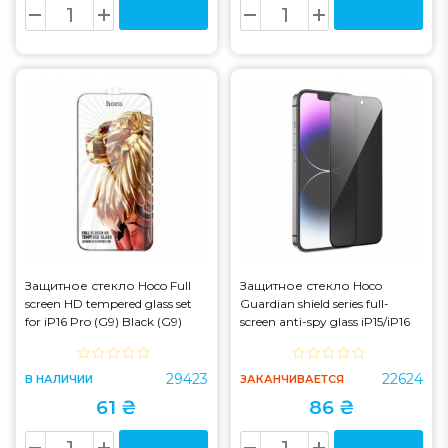
Защитное стекло Hoco Full
Защитное стекло Hoco
screen HD tempered glass set
Guardian shield series full-
for iP16 Pro (G9) Black (G9)
screen anti-spy glass iP15/iP16
(G15) Black (G15)
29423
22624
В НАЛИЧИИ
ЗАКАНЧИВАЕТСЯ
61 ₴
86 ₴