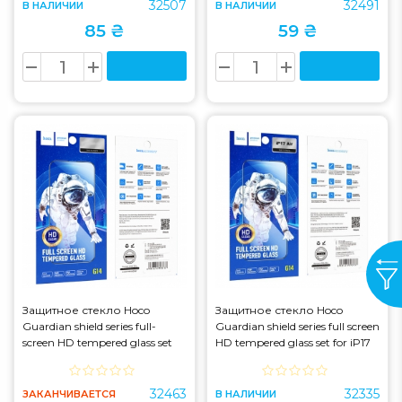
32507
32491
В НАЛИЧИИ
В НАЛИЧИИ
85 ₴
59 ₴
Защитное стекло Hoco
Защитное стекло Hoco
Guardian shield series full-
Guardian shield series full screen
screen HD tempered glass set
HD tempered glass set for iP17
for iP12 Pro Max (G14) Black
Air (G14) Black (G14)
(G14)
32463
32335
ЗАКАНЧИВАЕТСЯ
В НАЛИЧИИ