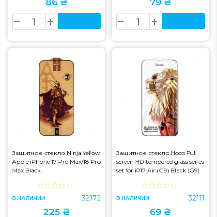
86 ₴
79 ₴
Защитное стекло Ninja Yellow
Защитное стекло Hoco Full
Apple iPhone 17 Pro Max/18 Pro
screen HD tempered glass series
Max Black
set for iP17 Air (G9) Black (G9)
32172
32111
В НАЛИЧИИ
В НАЛИЧИИ
225 ₴
69 ₴