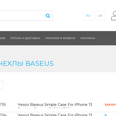
RU
UA
НИИ
ОПЛАТА И ДОСТАВКА
ГАРАНТИЯ И ВОЗВРАТ
КОНТАКТЫ
ЧЕХЛЫ BASEUS
795
Чехол Baseus Simple Case For iPhone 13
ЗАКАН
Pro Max Black (ARAJ000501)
2794
Чехол Baseus Simple Case For iPhone 13
В