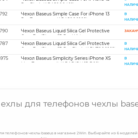
Pro Black (ARAJ000401)
НАЛИЧ
2792
Чехол Baseus Simple Case For iPhone 13
В
Pro Transparent (ARAJ000102)
НАЛИЧ
2790
Чехол Baseus Liquid Silica Gel Protective
ЗАКАН
Case For iPhone 13 Pro White
(ARYT000402)
2787
Чехол Baseus Liquid Silica Gel Protective
В
Case For iPhone 13 Pro Black (ARYT000101)
НАЛИЧ
5975
Чехол Baseus Simplicity Series iPhone XS
В
Max Прозрачный (ARAPIPH65-B02)
НАЛИЧ
чехлы для телефонов чехлы bas
ля телефонов чехлы baseus в магазине 2Win. Выбирайте из 6 моделей 