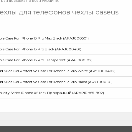
трая доставка по всей Украине.
ехлы для телефонов чехлы baseus
le Case For iPhone 13 Pro Max Black (ARAJ000501)
le Case For iPhone 13 Pro Black (ARAJ000401)
le Case For iPhone 13 Pro Transparent (ARAJ000102)
d Silica Gel Protective Case For iPhone 13 Pro White (ARYT000402)
d Silica Gel Protective Case For iPhone 13 Pro Black (ARYT000101)
plicity Series iPhone XS Max Прозрачный (ARAPIPH65-B02)