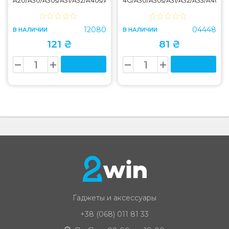
A20/A30/A30s/A31/A32/A40s/A50/A50s/M21/M30/M30s/M31
4G/A30/A30s/A31/A32/A33/A40s/
Black
Black
12080
04448
В НАЛИЧИИ
В НАЛИЧИИ
121 ₴
81 ₴
Гаджеты и аксессуары
+38 (068) 011 81 33