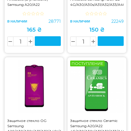
Samsung A20/A22
4G/A30/A30s/A31/A32/A33/A40s/A
4G/A30/A30s/A31/A32/A33/A40s/A50/A50s/M21/M22/M32
28771
22249
В НАЛИЧИИ
В НАЛИЧИИ
165 ₴
150 ₴
ПОСТУПЛЕНИЕ
Защитное стекло OG
Защитное стекло Ceramic
Samsung
Samsung A20/A22