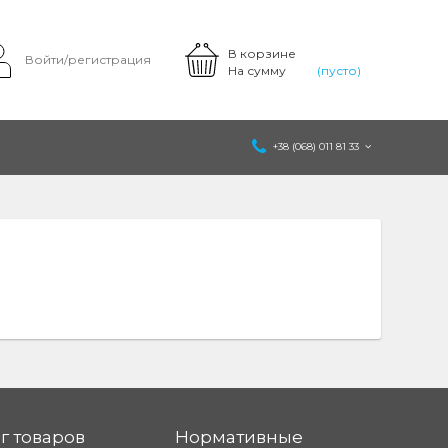
В корзине
Войти/регистрация
На сумму
(пусто)
+38 (068) 011 81 33
г товаров
Нормативные