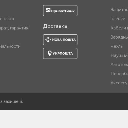
Защитны
 оплата
пленки
Доставка
рат, гарантия
Кабели 
Зарядны
иальности
Чехлы
Наушни
Автотов
Поверб
Аксессу
ва захищені
.