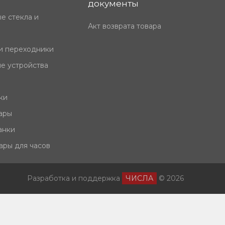
документы
е стекла и
Акт возврата товара
и переходники
е устройства
ки
ары
анки
ары для часов
Разработка и поддержка
ЧИСЛА
© 2026