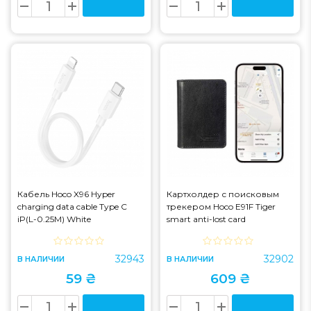
Кабель Hoco X96 Hyper
Картхолдер с поисковым
charging data cable Type C
трекером Hoco E91F Tiger
iP(L-0.25M) White
smart anti-lost card
holder(wireless charging model)
Black (E91F)
32943
32902
В НАЛИЧИИ
В НАЛИЧИИ
59 ₴
609 ₴