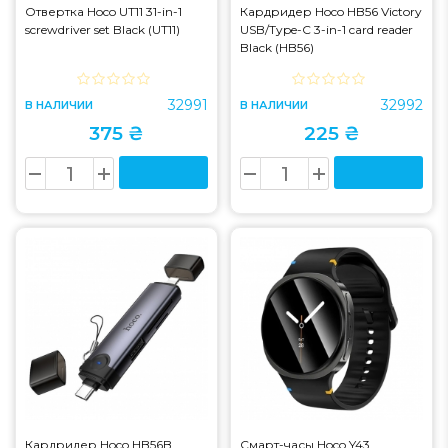
Отвертка Hoco UT11 31-in-1
Кардридер Hoco HB56 Victory
screwdriver set Black (UT11)
USB/Type-C 3-in-1 card reader
Black (HB56)
32991
32992
В НАЛИЧИИ
В НАЛИЧИИ
375 ₴
225 ₴
Кардридер Hoco HB56B
Смарт-часы Hoco Y43