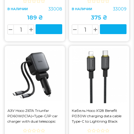
33008
33009
В НАЛИЧИИ
В НАЛИЧИИ
189 ₴
375 ₴
АЗУ Hoco Z67A Triunfar
Кабель Hoco X128 Benefit
PD60W(1C1A)+Type-C/iP car
PD30W charging data cable
charger with dual telescopic
Type-C to Lightning Black
cable and digital display dark
(X128)
Black (Z67A)