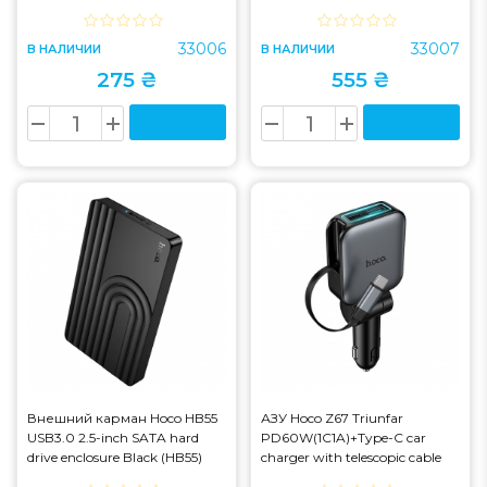
33006
33007
В НАЛИЧИИ
В НАЛИЧИИ
275 ₴
555 ₴
Внешний карман Hoco HB55
АЗУ Hoco Z67 Triunfar
USB3.0 2.5-inch SATA hard
PD60W(1C1A)+Type-C car
drive enclosure Black (HB55)
charger with telescopic cable
Black (Z67)