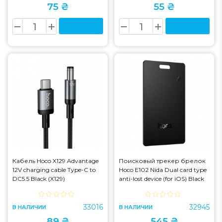
75 ₴
55 ₴
Кабель Hoco X129 Advantage
Поисковый трекер брелок
12V charging cable Type-C to
Hoco E102 Nida Dual card type
DC5.5 Black (X129)
anti-lost device (for iOS) Black
(E102)
33016
32945
В НАЛИЧИИ
В НАЛИЧИИ
89 ₴
545 ₴