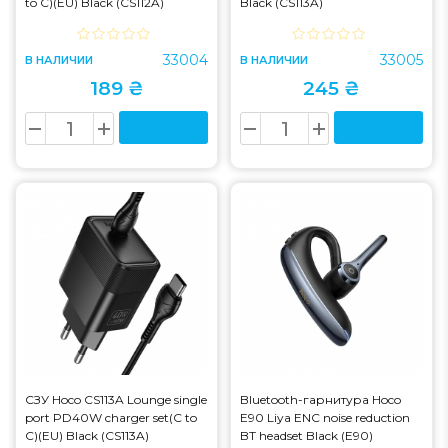
to C)(EU) Black (CS112A)
Black (CS113A)
33004
33005
В НАЛИЧИИ
В НАЛИЧИИ
189 ₴
245 ₴
СЗУ Hoco CS113A Lounge single
Bluetooth-гарнитура Hoco
port PD40W charger set(C to
E90 Liya ENC noise reduction
C)(EU) Black (CS113A)
BT headset Black (E90)