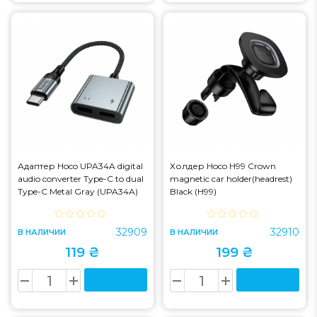
Адаптер Hoco UPA34A digital
Холдер Hoco H99 Crown
audio converter Type-C to dual
magnetic car holder(headrest)
Type-C Metal Gray (UPA34A)
Black (H99)
32909
32910
В НАЛИЧИИ
В НАЛИЧИИ
119 ₴
199 ₴