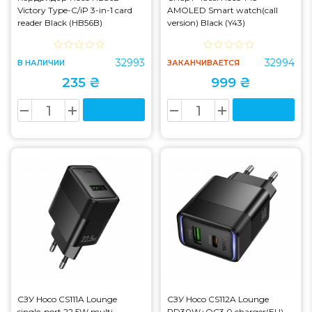
Victory Type-C/iP 3-in-1 card
AMOLED Smart watch(call
reader Black (HB56B)
version) Black (Y43)
32993
32994
В НАЛИЧИИ
ЗАКАНЧИВАЕТСЯ
235 ₴
999 ₴
СЗУ Hoco CS111A Lounge
СЗУ Hoco CS112A Lounge
single-port 22.5W multi-
PD30W+QC3.0 charger(EU)