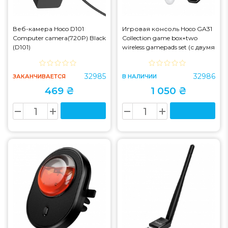
Веб-камера Hoco D101
Игровая консоль Hoco GA31
Computer camera(720P) Black
Collection game box+two
(D101)
wireless gamepads set (с двумя
беспроводными
контроллерами) Black
(GA31)
32985
32986
ЗАКАНЧИВАЕТСЯ
В НАЛИЧИИ
469 ₴
1 050 ₴