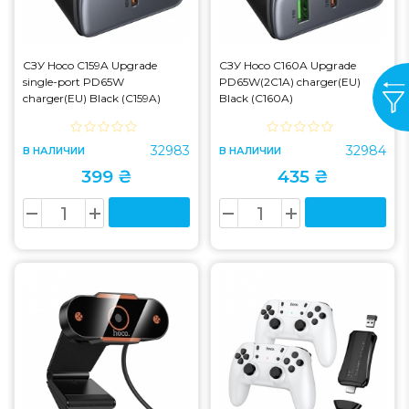
СЗУ Hoco C159A Upgrade
СЗУ Hoco C160A Upgrade
single-port PD65W
PD65W(2C1A) charger(EU)
charger(EU) Black (C159A)
Black (C160A)
32983
32984
В НАЛИЧИИ
В НАЛИЧИИ
399 ₴
435 ₴