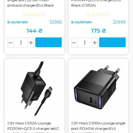
protocol charger(EU) Black
Black (CS112A)
(CS111A)
32995
32999
В НАЛИЧИИ
В НАЛИЧИИ
144 ₴
175 ₴
СЗУ Hoco CS112A Lounge
СЗУ Hoco CS113A Lounge single
PD30W+QC3.0 charger set(C
port PD40W charger(EU)