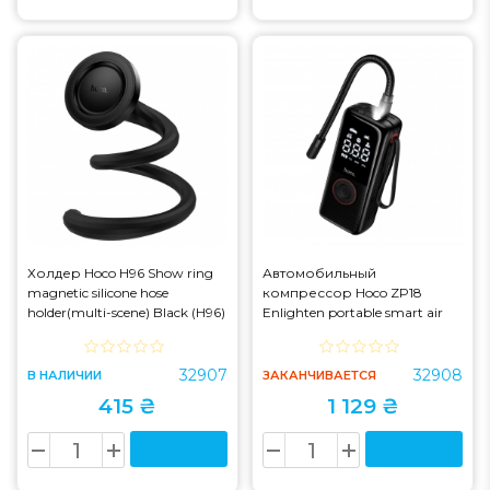
Холдер Hoco H96 Show ring
Автомобильный
magnetic silicone hose
компрессор Hoco ZP18
holder(multi-scene) Black (H96)
Enlighten portable smart air
pump Black (ZP18)
32907
32908
В НАЛИЧИИ
ЗАКАНЧИВАЕТСЯ
415 ₴
1 129 ₴