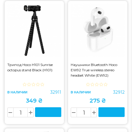
Трипод Hoco H101 Sunrise
Наушники Bluetooth Hoco
octopus stand Black (H101)
EW92 True wireless stereo
headset White (EW92)
32911
32912
В НАЛИЧИИ
В НАЛИЧИИ
349 ₴
275 ₴