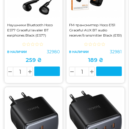
Наушники Bluetooth Hoco
FM-трансмиттер Hoco E151
ES77 Graceful lavalier BT
Graceful AUX BT audio
earphones Black (ES77)
receiver/transmitter Black (E151)
32980
32981
В НАЛИЧИИ
В НАЛИЧИИ
259 ₴
189 ₴