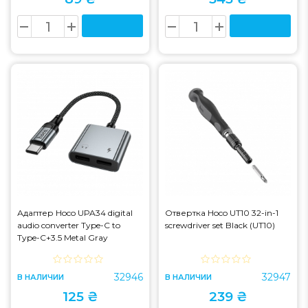
Адаптер Hoco UPA34 digital
Отвертка Hoco UT10 32-in-1
audio converter Type-C to
screwdriver set Black (UT10)
Type-C+3.5 Metal Gray
(UPA34)
32946
32947
В НАЛИЧИИ
В НАЛИЧИИ
125 ₴
239 ₴