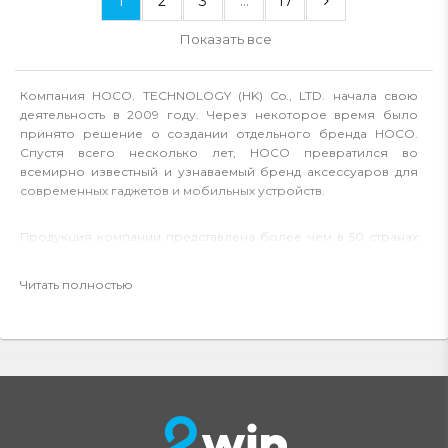
1
2
3
...
17
Показать все
Компания HOCO. TECHNOLOGY (HK) Co., LTD. начала свою
деятельность в 2009 году. Через некоторое время было
принято решение о создании отдельного бренда HOCO.
Спустя всего несколько лет, HOCO превратился во
всемирно известный и узнаваемый бренд аксессуаров для
современных гаджетов и мобильных устройств.
Продукция компании представлена более чем в 50 странах
мира и приобрела огромное количество поклонников.
Люди рекомендуют данный бренд как надежного партнера,
Читать полностью
выпускающего продукцию исключительно высокого
качества.
Ассортимент продукции данной компании непрерывно
расширяется. Среди предлагаемых компанией товаров
можно найти: защитные стекла для мобильных телефонов,
зарядные устройства, портативные батареи, наушники,
переносные колонки, аксессуары для автомобилей,