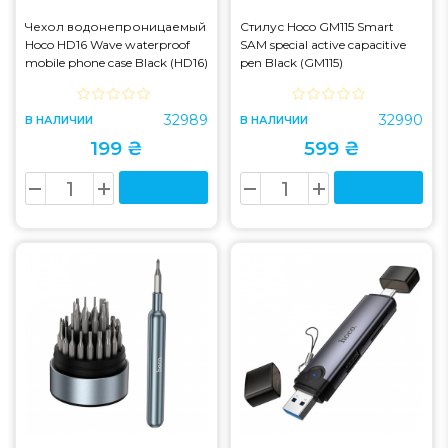
Чехол водонепроницаемый
Стилус Hoco GM115 Smart
Hoco HD16 Wave waterproof
SAM special active capacitive
mobile phone case Black (HD16)
pen Black (GM115)
32989
32990
В НАЛИЧИИ
В НАЛИЧИИ
199 ₴
599 ₴