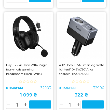
Наушники Hoco W114 Magic
АЗУ Hoco Z65A Smart cigarette
four-mode gaming
lighter(PD45W/2C1A) car
headphones Black (W114)
charger Black (Z65A)
32903
32906
В НАЛИЧИИ
В НАЛИЧИИ
1 099 ₴
322 ₴