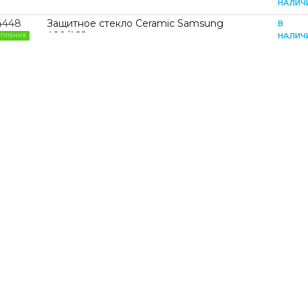
A20/A30/A30s/A31/A32/A40s/A50/A50s/M21/M30/M30
НАЛИЧ
Black
4448
Защитное стекло Ceramic Samsung
В
A20/A22
НАЛИЧ
УПЛЕНИЕ
4G/A30/A30s/A31/A32/A33/A40s/A50/A50s/M21/M22/
Black