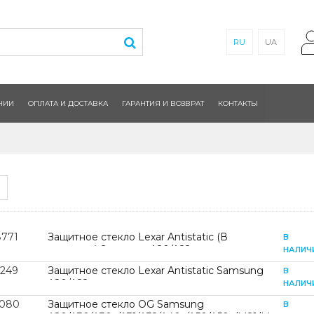
RU
UA
НИИ
ОПЛАТА И ДОСТАВКА
ГАРАНТИЯ И ВОЗВРАТ
КОНТАКТЫ
8771
Защитное стекло Lexar Antistatic (В
В
упаковке) Samsung A20/A22
НАЛИЧ
4G/A30/A30s/A31/A32/A33/A40s/A50/A50s/M21/M22/M
2249
Защитное стекло Lexar Antistatic Samsung
В
A20/A22
НАЛИЧ
4G/A30/A30s/A31/A32/A33/A40s/A50/A50s/M21/M22/M
2080
Защитное стекло OG Samsung
В