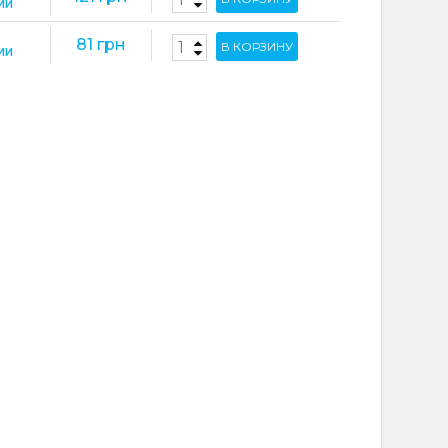
s/M31
ИИ
81 грн
В КОРЗИНУ
ИИ
M30/M30s