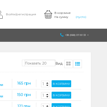
В корзине
Войти/регистрация
На сумму
(пусто)
+38 (068) 011 81 33
Показать: 20
Вид
165 грн
В КОРЗИНУ
ИИ
32
150 грн
В КОРЗИНУ
ИИ
32
121 грн
В КОРЗИНУ