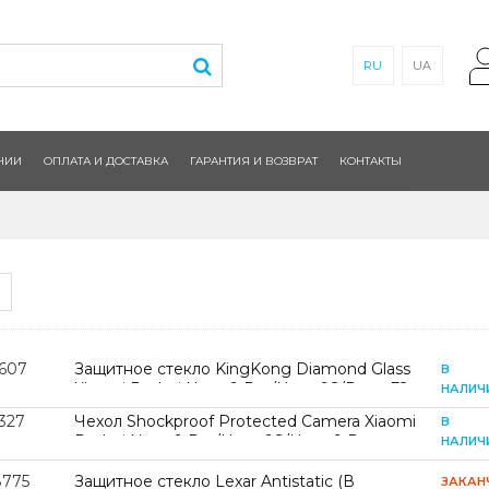
RU
UA
НИИ
ОПЛАТА И ДОСТАВКА
ГАРАНТИЯ И ВОЗВРАТ
КОНТАКТЫ
1607
Защитное стекло KingKong Diamond Glass
В
Xiaomi Redmi Note 9 Pro/Note 9S/Poco F2
НАЛИЧ
Pro/Poco M2 Pro/Poco X2
327
Чехол Shockproof Protected Camera Xiaomi
В
Redmi Note 9 Pro/Note 9S/Note 9 Pro
НАЛИЧ
Max/Poco M2 Pro Прозрачный
8775
Защитное стекло Lexar Antistatic (В
ЗАКАН