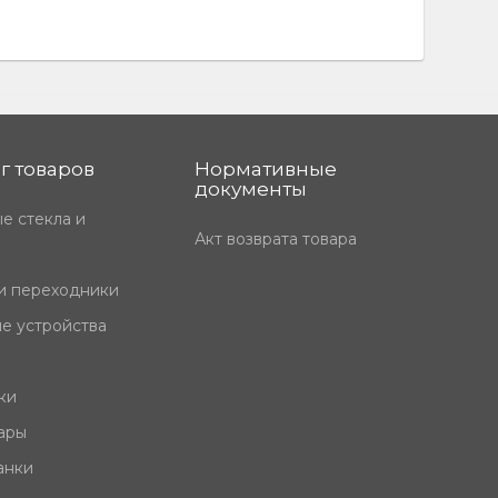
г товаров
Нормативные
документы
е стекла и
Акт возврата товара
и переходники
е устройства
ки
ары
анки