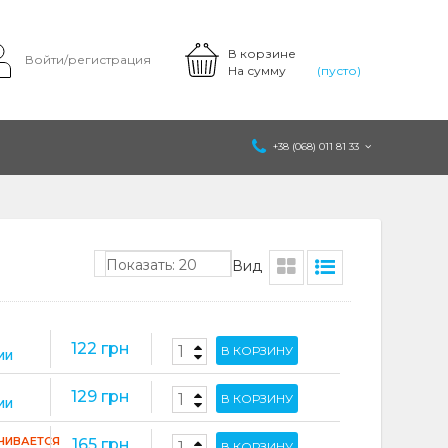
В корзине
Войти/регистрация
На сумму
(пусто)
+38 (068) 011 81 33
Показать: 20
Вид
122 грн
В КОРЗИНУ
ИИ
129 грн
В КОРЗИНУ
ИИ
ЧИВАЕТСЯ
165 грн
В КОРЗИНУ