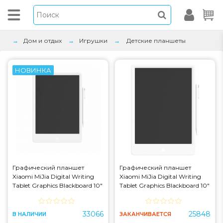
Дом и отдых
Игрушки
Детские планшеты
НОВИНКА
Графический планшет
Графический планшет
Xiaomi MiJia Digital Writing
Xiaomi MiJia Digital Writing
Tablet Graphics Blackboard 10"
Tablet Graphics Blackboard 10"
White (Color Edition)
White (Color Edition) (Уценка)
(MJXHBO1WC)
(XMXHB01WC/DZN40
33066
25848
В НАЛИЧИИ
ЗАКАНЧИВАЕТСЯ