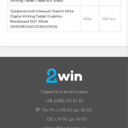
Writing Tablet Classic 8,5" Black
Графический планшет Xiaomi MiJia
Digital Writing Tablet Graphics
MiJia
999 грн
Blackboard 13,5" White
(XMXHB02WC/DZN4011CN)
Гаджеты и аксессуары
+38 (068) 011 81 33
Пн-Пт: с 09-00 до 18-00
Сб: с 9-00 до 14-00