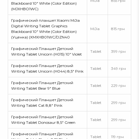
MiJia
855 грн
Blackboard 10" White (Color Edition)
(MJXHBO1WC)
Графический планшет Xiaomi MiJia
Digital Writing Tablet Graphics
MiJia
815 грн
Blackboard 10" White (Color Edition)
(Уценка) (XMXHB01WC/DZN40
Графический Планшет Детский
Tablet
399 грн
Writing Tablet Unicorn (H015) 10" Violet
Графический Планшет Детский
Tablet
349 грн
Writing Tablet Unicorn (H044) 8,5" Pink
Графический Планшет Детский
Tablet
229 грн
Writing Tablet Bear 9" Blue
Графический Планшет Детский
Tablet
299 грн
Writing Tablet Cat 8,8" Pink
Графический Планшет Детский
Tablet
299 грн
Writing Tablet Donosaur 8,5" Green
Графический Планшет Детский
Tablet
119 грн