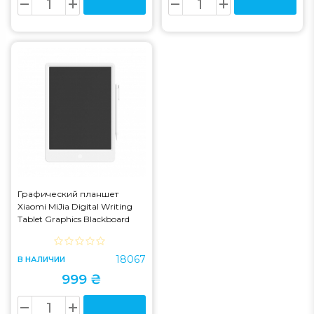
Графический планшет
Xiaomi MiJia Digital Writing
Tablet Graphics Blackboard
13,5" White
(XMXHB02WC/DZN4011CN)
18067
В НАЛИЧИИ
999 ₴