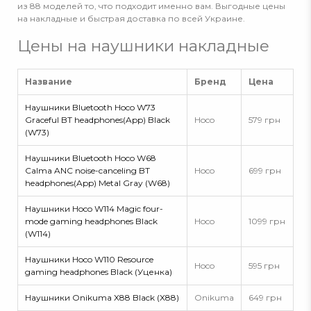
из 88 моделей то, что подходит именно вам. Выгодные цены
на накладные и быстрая доставка по всей Украине.
Цены на наушники накладные
Название
Бренд
Цена
Наушники Bluetooth Hoco W73
Graceful BT headphones(App) Black
Hoco
579 грн
(W73)
Наушники Bluetooth Hoco W68
Calma ANC noise-canceling BT
Hoco
699 грн
headphones(App) Metal Gray (W68)
Наушники Hoco W114 Magic four-
mode gaming headphones Black
Hoco
1099 грн
(W114)
Наушники Hoco W110 Resource
Hoco
595 грн
gaming headphones Black (Уценка)
Наушники Onikuma X88 Black (X88)
Onikuma
649 грн