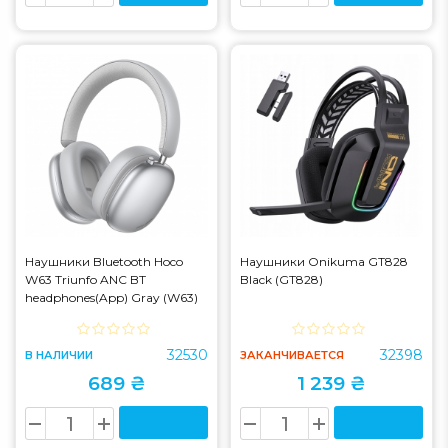
Наушники Bluetooth Hoco
Наушники Onikuma GT828
W63 Triunfo ANC BT
Black (GT828)
headphones(App) Gray (W63)
32530
32398
В НАЛИЧИИ
ЗАКАНЧИВАЕТСЯ
689 ₴
1 239 ₴