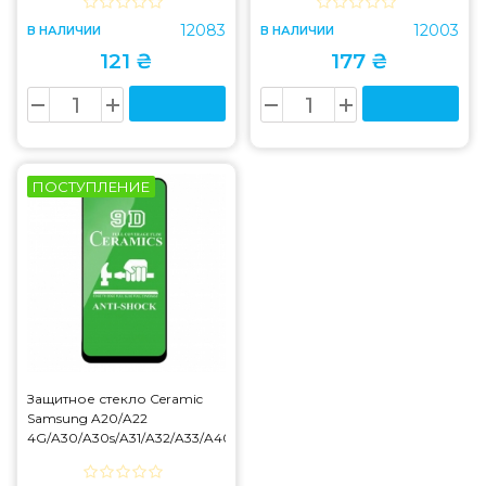
12083
12003
В НАЛИЧИИ
В НАЛИЧИИ
121 ₴
177 ₴
ПОСТУПЛЕНИЕ
Защитное стекло Ceramic
Samsung A20/A22
4G/A30/A30s/A31/A32/A33/A40s/A50/A50s/M21/M22/M30/M30s
Black