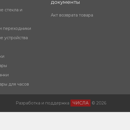
документы
е стекла и
Акт возврата товара
и переходники
е устройства
ки
ары
анки
ары для часов
Разработка и поддержка
ЧИСЛА
© 2026