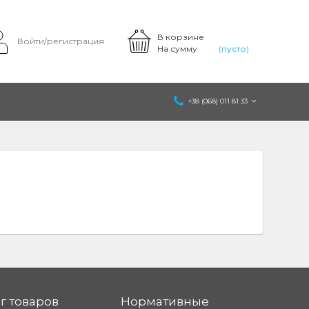
В корзине
Войти/регистрация
На сумму
(пусто)
+38 (068) 011 81 33
г товаров
Нормативные