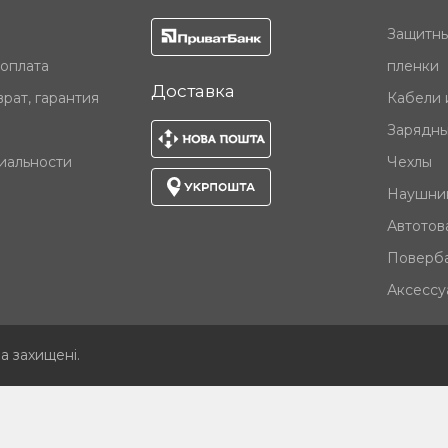
Защитны
 оплата
пленки
Доставка
рат, гарантия
Кабели 
Зарядны
иальности
Чехлы
Наушни
Автотов
Поверб
Аксессу
ва захищені
.