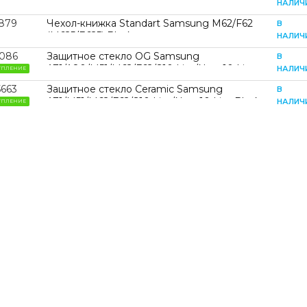
A71/A80/M51/M62/F62/S10 Lite/Note10 Lite
НАЛИЧ
5879
Чехол-книжка Standart Samsung M62/F62
В
(M625/E625) Black
НАЛИЧ
2086
Защитное стекло OG Samsung
В
A71/A80/M51/M62/F62/S10 Lite/Note10 Lite
НАЛИЧ
УПЛЕНИЕ
Black
5663
Защитное стекло Ceramic Samsung
В
A71/M51/M62/F62/S10 Lite/Note10 Lite Black
НАЛИЧ
УПЛЕНИЕ