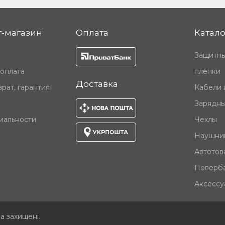
-магазин
Оплата
Катало
Защитны
 оплата
пленки
Доставка
рат, гарантия
Кабели 
Зарядны
иальности
Чехлы
Наушни
Автотов
Поверб
Аксессу
ва захищені
.