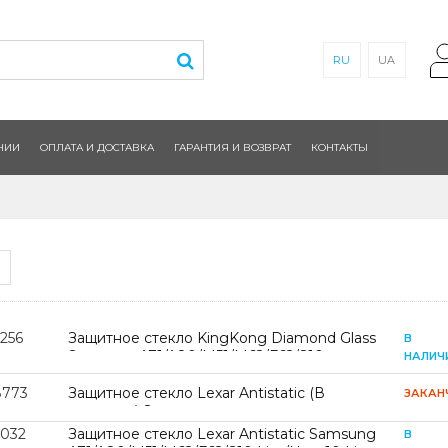
RU
UA
НИИ
ОПЛАТА И ДОСТАВКА
ГАРАНТИЯ И ВОЗВРАТ
КОНТАКТЫ
256
Защитное стекло KingKong Diamond Glass
В
Samsung A71/A80/M51/M62/F62/S10
НАЛИЧ
Lite/Note10 Lite
8773
Защитное стекло Lexar Antistatic (В
ЗАКАН
упаковке) Samsung
A71/A80/M51/M62/F62/S10 Lite/Note10 Lite
2032
Защитное стекло Lexar Antistatic Samsung
В