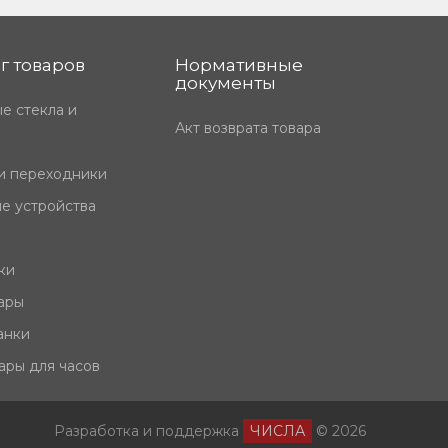
г товаров
Нормативные
документы
е стекла и
Акт возврата товара
и переходники
е устройства
ки
ары
анки
ары для часов
Разработка и поддержка
ЧИСЛА
© 2026