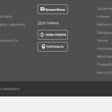
Защитны
 оплата
пленки
Доставка
рат, гарантия
Кабели 
Зарядны
иальности
Чехлы
Наушни
Автотов
Поверб
Аксессу
ва захищені
.