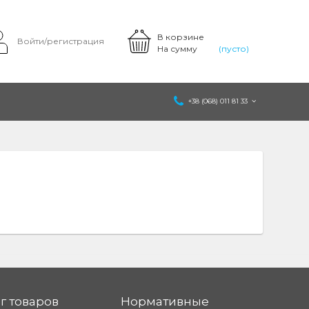
В корзине
Войти/регистрация
На сумму
(пусто)
+38 (068) 011 81 33
г товаров
Нормативные