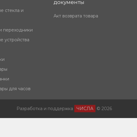
документы
е стекла и
Акт возврата товара
и переходники
е устройства
ки
ары
анки
ары для часов
Разработка и поддержка
ЧИСЛА
© 2026