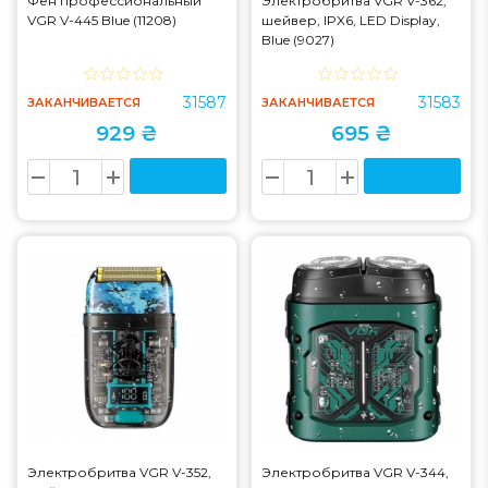
Фен профессиональный
Электробритва VGR V-362,
VGR V-445 Blue (11208)
шейвер, IPX6, LED Display,
Blue (9027)
31587
31583
ЗАКАНЧИВАЕТСЯ
ЗАКАНЧИВАЕТСЯ
929 ₴
695 ₴
Электробритва VGR V-352,
Электробритва VGR V-344,