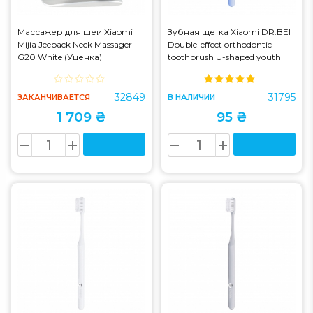
Массажер для шеи Xiaomi
Зубная щетка Xiaomi DR.BEI
Mijia Jeeback Neck Massager
Double-effect orthodontic
G20 White (Уценка)
toothbrush U-shaped youth
version one pack
32849
31795
ЗАКАНЧИВАЕТСЯ
В НАЛИЧИИ
1 709 ₴
95 ₴