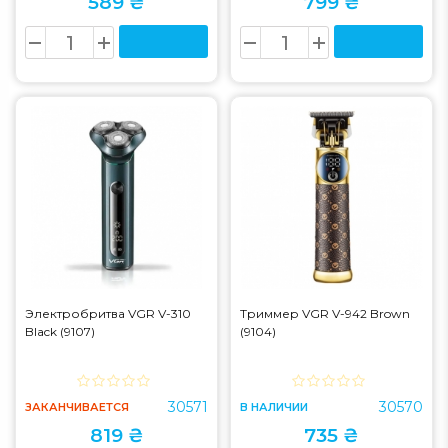
589 ₴
799 ₴
Электробритва VGR V-310
Триммер VGR V-942 Brown
Black (9107)
(9104)
30571
30570
ЗАКАНЧИВАЕТСЯ
В НАЛИЧИИ
819 ₴
735 ₴