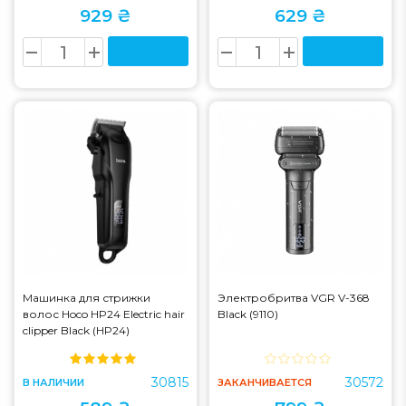
929 ₴
629 ₴
Машинка для стрижки
Электробритва VGR V-368
волос Hoco HP24 Electric hair
Black (9110)
clipper Black (HP24)
30815
30572
В НАЛИЧИИ
ЗАКАНЧИВАЕТСЯ