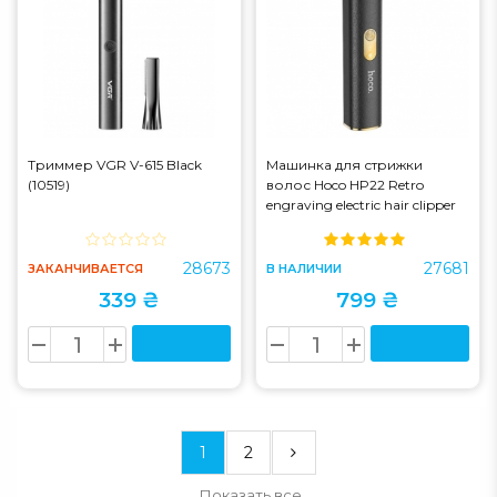
Триммер VGR V-615 Black
Машинка для стрижки
(10519)
волос Hoco HP22 Retro
engraving electric hair clipper
Black (HP22)
28673
27681
ЗАКАНЧИВАЕТСЯ
В НАЛИЧИИ
339 ₴
799 ₴
1
2
Показать все