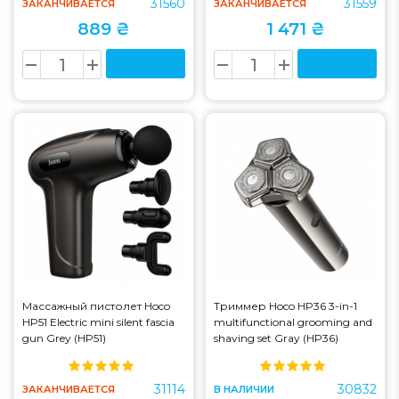
31560
31559
ЗАКАНЧИВАЕТСЯ
ЗАКАНЧИВАЕТСЯ
889 ₴
1 471 ₴
Массажный пистолет Hoco
Триммер Hoco HP36 3-in-1
HP51 Electric mini silent fascia
multifunctional grooming and
gun Grey (HP51)
shaving set Gray (HP36)
31114
30832
ЗАКАНЧИВАЕТСЯ
В НАЛИЧИИ