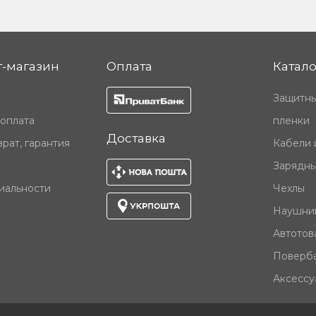
-магазин
Оплата
Катало
Защитны
 оплата
пленки
Доставка
рат, гарантия
Кабели 
Зарядны
иальности
Чехлы
Наушни
Автотов
Поверб
Аксессу