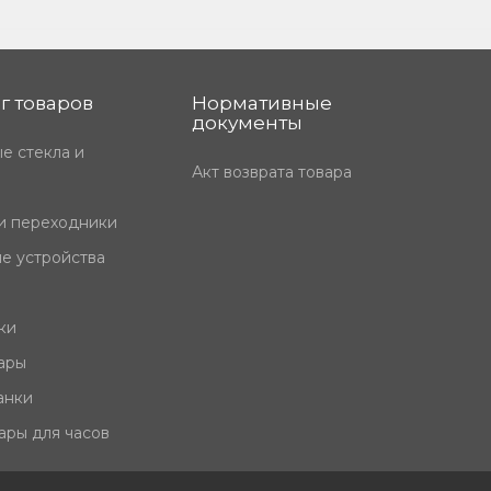
г товаров
Нормативные
документы
е стекла и
Акт возврата товара
и переходники
е устройства
ки
ары
анки
ары для часов