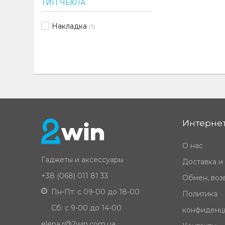
ТИП ЧЕХЛА
Накладка
(1)
Интернет
О нас
Гаджеты и аксессуары
Доставка и
+38 (068) 011 81 33
Обмен, возв
Пн-Пт: с 09-00 до 18-00
Политика
Сб: с 9-00 до 14-00
конфиденц
elena.r@2win.com.ua