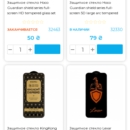
Защитное стекло Hoco
Защитное стекло Hoco
Guardian shield series full-
Guardian shield series full-
screen HD tempered glass set
screen 5D large arc tempered
for iP12 Pro Max (G14) Black
glass set for iP12 Pro Max (G16)
(G14)
Black (G16)
32463
32330
ЗАКАНЧИВАЕТСЯ
В НАЛИЧИИ
50 ₴
79 ₴
Защитное стекло KingKong
Защитное стекло Lexar