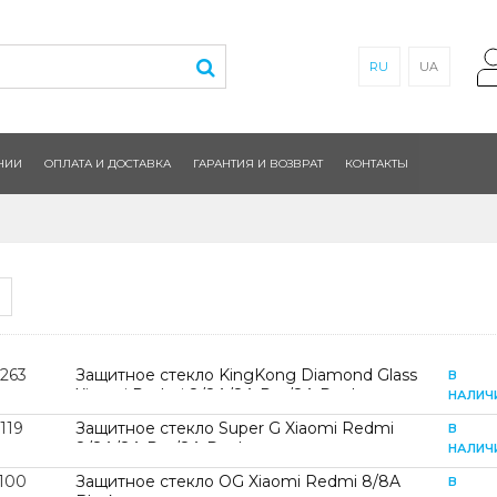
RU
UA
НИИ
ОПЛАТА И ДОСТАВКА
ГАРАНТИЯ И ВОЗВРАТ
КОНТАКТЫ
2263
Защитное стекло KingKong Diamond Glass
В
Xiaomi Redmi 8/8A/8A Pro/8A Dual
НАЛИЧ
119
Защитное стекло Super G Xiaomi Redmi
В
8/8A/8A Pro/8A Dual
НАЛИЧ
2100
Защитное стекло OG Xiaomi Redmi 8/8A
В