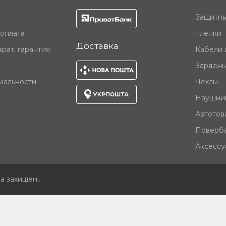
Защитны
 оплата
пленки
Доставка
рат, гарантия
Кабели 
Зарядны
иальности
Чехлы
Наушни
Автотов
Поверб
Аксессу
ва захищені
.