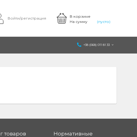
В корзине
Войти/регистрация
На сумму
(пусто)
+38 (068) 011 81 33
г товаров
Нормативные