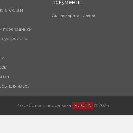
документы
е стекла и
Акт возврата товара
и переходники
е устройства
ки
ары
анки
ары для часов
Разработка и поддержка
ЧИСЛА
© 2026