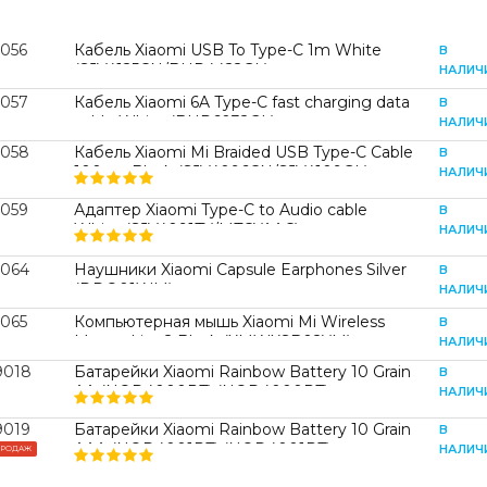
8056
Кабель Xiaomi USB To Type-C 1m White
В
(SJV4125CN/BHR4422GL)
НАЛИЧ
8057
Кабель Xiaomi 6A Type-C fast charging data
В
cable White (BHR6032GL)
НАЛИЧ
8058
Кабель Xiaomi Mi Braided USB Type-C Cable
В
100cm Black (SJV4096CN/SJV4109GL)
НАЛИЧ
8059
Адаптер Xiaomi Type-C to Audio cable
В
White (SJV4091TY/MTCYAAC)
НАЛИЧ
8064
Наушники Xiaomi Capsule Earphones Silver
В
(DDQ01WM)
НАЛИЧ
8065
Компьютерная мышь Xiaomi Mi Wireless
В
Mouse Lite 2 Black (XMWXSB02YM)
НАЛИЧ
9018
Батарейки Xiaomi Rainbow Battery 10 Grain
В
AA (NQD4000RT) (NQD4000RT)
НАЛИЧ
9019
Батарейки Xiaomi Rainbow Battery 10 Grain
В
AAA (NQD4001RT) (NQD4001RT)
НАЛИЧ
ПРОДАЖ