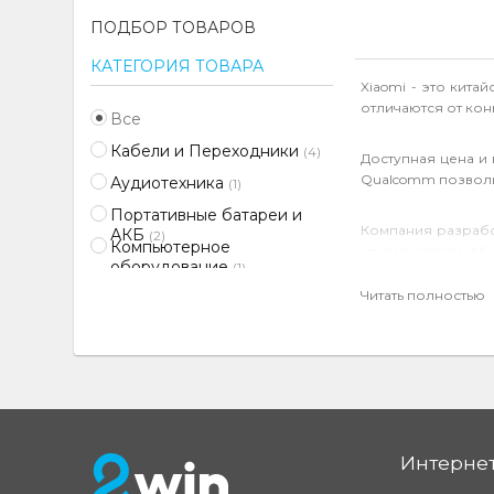
ПОДБОР ТОВАРОВ
КАТЕГОРИЯ ТОВАРА
Xiaomi - это кит
отличаются от ко
Все
Кабели и Переходники
(4)
Доступная цена и
Qualcomm позволи
Аудиотехника
(1)
Портативные батареи и
Компания разрабо
АКБ
(2)
Компьютерное
кроме серии Mi
оборудование
(1)
производительнос
Читать полностью
Xiaomi имеет широ
Xiaomi Mi. Ф
Интернет
Xiaomi Mi Not