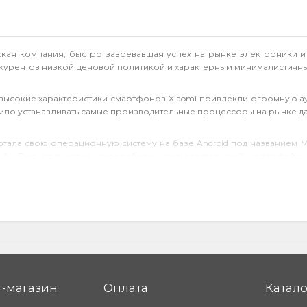
айская компания, быстро завоевавшая успех на рынке электроники 
нкурентов низкой ценовой политикой и характерным минималистичн
 высокие характеристики смартфонов Xiaomi привлекли огромную 
ло устанавливать самые производительные процессоры на рынке д
тала свою операционную систему на базе Android под названием MI
 A. Был полностью переработан пользовательский интерфей
ти системы.
кий модельный ряд смартфонов, которые делятся на множество сери
лагманские устройства компании. Лучшие спецификации собраны в см
-магазин
Оплата
Катало
e. Фаблеты или устройства с очень большим экраном.