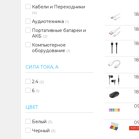
Кабели и Переходники
(4)
1
Аудиотехника
(1)
1
Портативные батареи и
АКБ
(2)
1
Компьютерное
оборудование
(1)
1
СИЛА ТОКА, А
1
2.4
(2)
6
(1)
1
0
ЦВЕТ
Белый
(3)
0
ТОП 
Черный
(3)