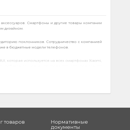
и аксессуаров. Смартфоны и другие товары компании
ым дизайном.
аудиторию поклонников. Сотрудничество с компанией
аже в бюджетные модели телефонов.
UI, которая используется на всех
смартфонах Xiaomi
,
с и добавлены новые приложения для повышения
й. Каждая из них имеет свои особенности:
артфонах данной серии.
г товаров
Нормативные
документы