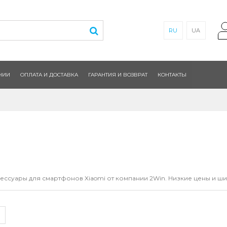
RU
UA
НИИ
ОПЛАТА И ДОСТАВКА
ГАРАНТИЯ И ВОЗВРАТ
КОНТАКТЫ
ессуары для смартфонов Xiaomi от компании 2Win. Низкие цены и ши