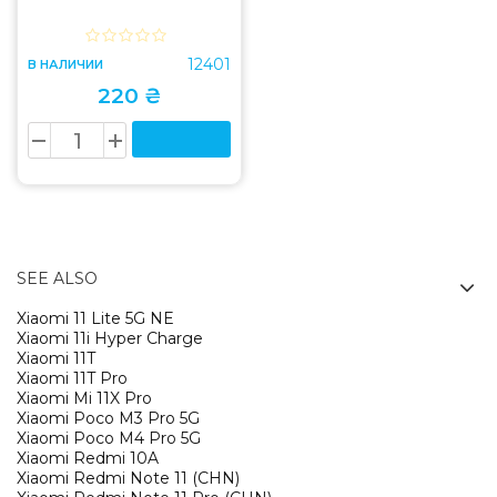
12401
В НАЛИЧИИ
220 ₴
SEE ALSO
Xiaomi 11 Lite 5G NE
Xiaomi 11i Hyper Charge
Xiaomi 11T
Xiaomi 11T Pro
Xiaomi Mi 11X Pro
Xiaomi Poco M3 Pro 5G
Xiaomi Poco M4 Pro 5G
Xiaomi Redmi 10A
Xiaomi Redmi Note 11 (CHN)