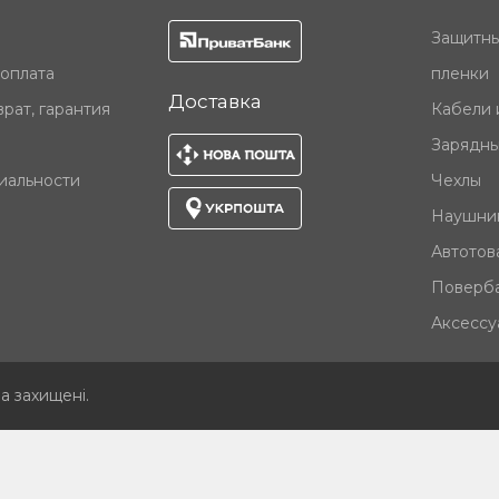
Защитны
 оплата
пленки
Доставка
рат, гарантия
Кабели 
Зарядны
иальности
Чехлы
Наушни
Автотов
Поверб
Аксессу
ва захищені
.