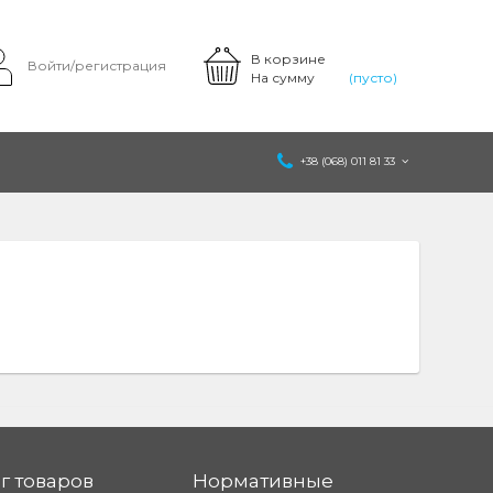
В корзине
Войти/регистрация
На сумму
(пусто)
+38 (068) 011 81 33
г товаров
Нормативные