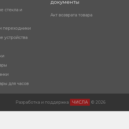
документы
е стекла и
Акт возврата товара
и переходники
е устройства
ки
ары
анки
ары для часов
Разработка и поддержка
ЧИСЛА
© 2026