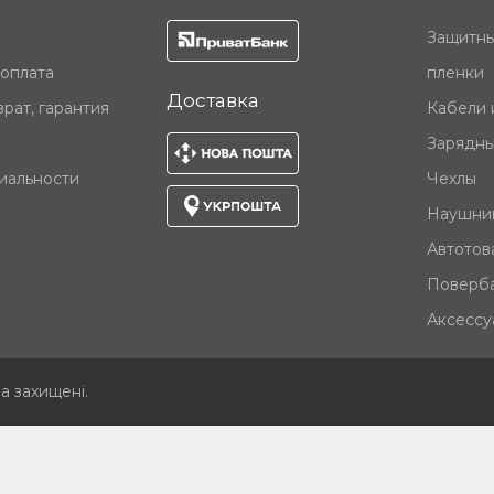
Защитны
 оплата
пленки
Доставка
рат, гарантия
Кабели 
Зарядны
иальности
Чехлы
Наушни
Автотов
Поверб
Аксессу
ва захищені
.