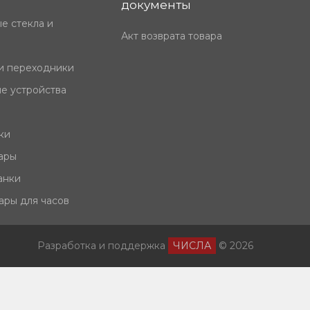
документы
е стекла и
Акт возврата товара
и переходники
е устройства
ки
ары
анки
ары для часов
Разработка и поддержка
ЧИСЛА
© 2026