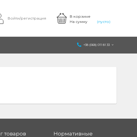
В корзине
Войти/регистрация
На сумму
(пусто)
+38 (068) 011 81 33
г товаров
Нормативные