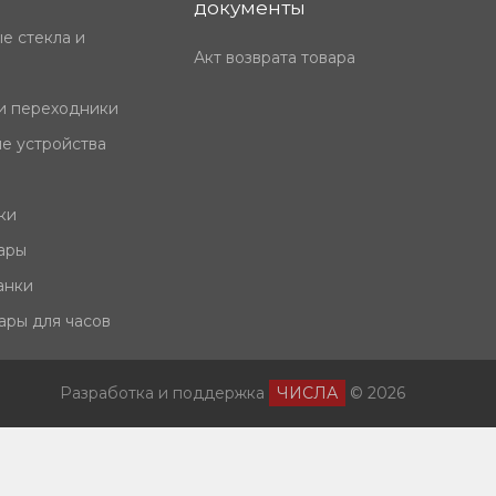
документы
е стекла и
Акт возврата товара
и переходники
е устройства
ки
ары
анки
ары для часов
Разработка и поддержка
ЧИСЛА
© 2026