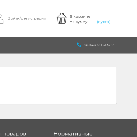
В корзине
Войти/регистрация
На сумму
(пусто)
+38 (068) 011 81 33
г товаров
Нормативные