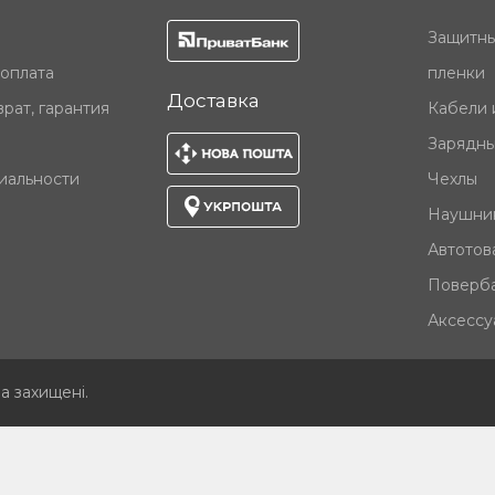
Защитны
 оплата
пленки
Доставка
рат, гарантия
Кабели 
Зарядны
иальности
Чехлы
Наушни
Автотов
Поверб
Аксессу
ва захищені
.