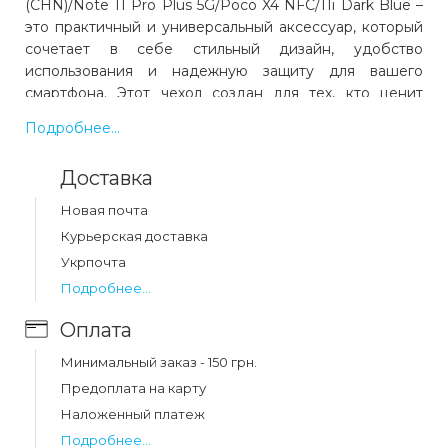
(CHN)/Note 11 Pro Plus 5G/Poco X4 NFC/11i Dark Blue –
это практичный и универсальный аксессуар, который
сочетает в себе стильный дизайн, удобство
использования и надежную защиту для вашего
смартфона. Этот чехол создан для тех, кто ценит
функциональность и стремится уберечь свое
Подробнее...
устройство от повреждений в любых ситуациях.
Изготовленный из качественного искусственного
Доставка
материала, чехол-книжка отличается приятной
текстурой и износостойкостью. Внутри
Новая почта
предусмотрена мягкая подкладка, которая бережно
Курьерская доставка
защищает экран от царапин и потертостей. Основной
Укрпочта
элемент конструкции – жесткий пластиковый бампер,
Подробнее...
надежно удерживающий смартфон внутри чехла, что
предотвращает случайное выпадение устройства.
Оплата
Особенностью этого чехла является его конструкция
в виде книжки. Передняя крышка защищает дисплей
Минимальный заказ - 150 грн.
от повреждений и загрязнений, а также может быть
Предоплата на карту
сложена, превращаясь в удобную подставку для
Наложенный платеж
просмотра видео, чтения или видеозвонков. Это
Подробнее...
особенно удобно для тех, кто активно использует