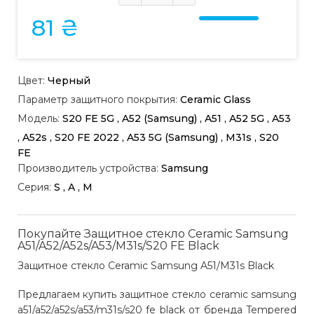
81 ₴
Цвет:
Черный
Параметр защитного покрытия:
Ceramic Glass
Модель:
S20 FE 5G , A52 (Samsung) , A51 , A52 5G , A53
, A52s , S20 FE 2022 , A53 5G (Samsung) , M31s , S20
FE
Производитель устройства:
Samsung
Серия:
S , A , M
Покупайте Защитное стекло Ceramic Samsung
A51/A52/A52s/A53/M31s/S20 FE Black
Защитное стекло Ceramic Samsung A51/M31s Black
Предлагаем купить защитное стекло ceramic samsung
a51/a52/a52s/a53/m31s/s20 fe black от бренда Tempered