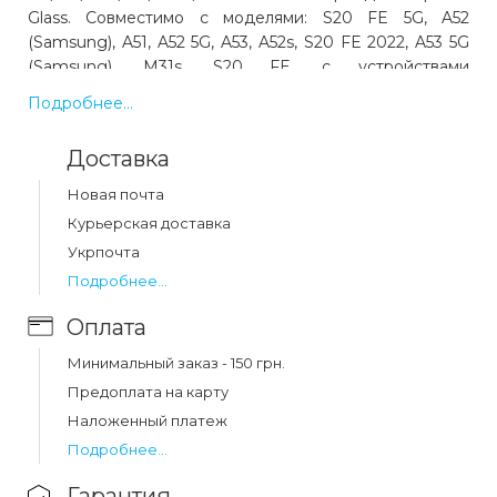
Glass. Совместимо с моделями: S20 FE 5G, A52
(Samsung), A51, A52 5G, A53, A52s, S20 FE 2022, A53 5G
(Samsung), M31s, S20 FE, с устройствами
производства Samsung. Цвет: черный. Код товара
Подробнее...
06134. Выгодная цена и быстрая доставка по Украине.
Доставка
Какая цена на защитное стекло ceramic
Новая почта
samsung a51/a52/a52s/a53/m31s/s20 fe black?
Курьерская доставка
Цена на защитное стекло ceramic samsung
Укрпочта
a51/a52/a52s/a53/m31s/s20 fe black составляет 81 грн.
Подробнее...
Оплата
Минимальный заказ - 150 грн.
Предоплата на карту
Наложенный платеж
Подробнее...
Гарантия