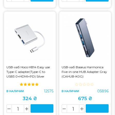
USB-хаб Hoco HB14 Easy use
USB-хаб Baseus Harmonica
Type-C adapter(Type-C to
Five-in-one HUB Adapter Gray
USB3.0+HDMI+PD) Silver
(CAHUB-K0G)
(HB14)
12575
05896
В НАЛИЧИИ
В НАЛИЧИИ
324 ₴
675 ₴