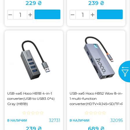
229 ₴
239 ₴
USB-хаб Hoco HB1B 4-in-1
USB-хаб Hoco HB52 Wow 8-in-
converter(USB to USB3.0*4)
1 multi-function
Gray (HB1B)
converter(HDTV+RJ45+SD/TF+PD+
C3.0+USB3.0*2) Metal Gray
(HB52)
32731
32095
В НАЛИЧИИ
В НАЛИЧИИ
239 ₴
689 ₴