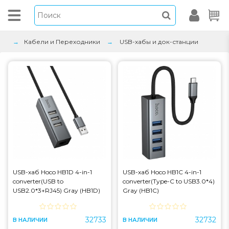
Кабели и Переходники
USB-хабы и док-станции
USB-хаб Hoco HB1D 4-in-1
USB-хаб Hoco HB1C 4-in-1
converter(USB to
converter(Type-C to USB3.0*4)
USB2.0*3+RJ45) Gray (HB1D)
Gray (HB1C)
32733
32732
В НАЛИЧИИ
В НАЛИЧИИ