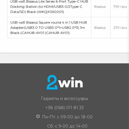
USB-хаб Baseus Lite Series 6-Port Type-C HUB
Docking Station (to HDMI/USB3.0/2Type-C
Baseus
799 грн
Data/SD) Black (WKQX050001)
USB-хаб Baseus Square round 4 in 1 USB HUB
Adapter(USB3.0 TO USB3.0*1+USB2.0*3) 1m
Baseus
279 грн
Black (CAHUB-AY01 (CAHUB-AY01)
Гаджеты и аксессуары
+38 (068) 011 81 33
Пн-Пт: с 09-00 до 18-00
Сб: с 9-00 до 14-00