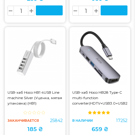
USB-хаб Hoco HB1 4USB Line
USB-хаб Hoco HB28 Type-C
machine Silver (Уценка, мятая
multi-function
упаковка) (HB1)
converter(HDTV+USB3.0+USB2.0+
Metal Gray (HB28)
25842
17252
ЗАКАНЧИВАЕТСЯ
В НАЛИЧИИ
185 ₴
659 ₴