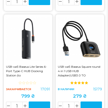
USB-хаб Baseus Lite Series 6-
USB-хаб Baseus Square round
Port Type-C HUB Docking
4 in 1 USB HUB
Station (to
Adapter(USB3.0 TO
HDMI/USB3.0/2Type-C
USB3.0*1+USB2.0*3) 1m Black
Data/SD) Black
(CAHUB-AY01 (CAHUB-AY01)
(WKQX050001)
17091
15179
ЗАКАНЧИВАЕТСЯ
В НАЛИЧИИ
799 ₴
279 ₴