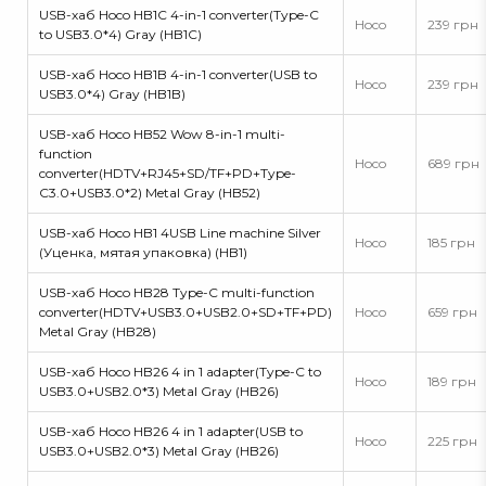
USB-хаб Hoco HB1C 4-in-1 converter(Type-C
Hoco
239 грн
to USB3.0*4) Gray (HB1C)
USB-хаб Hoco HB1B 4-in-1 converter(USB to
Hoco
239 грн
USB3.0*4) Gray (HB1B)
USB-хаб Hoco HB52 Wow 8-in-1 multi-
function
Hoco
689 грн
converter(HDTV+RJ45+SD/TF+PD+Type-
C3.0+USB3.0*2) Metal Gray (HB52)
USB-хаб Hoco HB1 4USB Line machine Silver
Hoco
185 грн
(Уценка, мятая упаковка) (HB1)
USB-хаб Hoco HB28 Type-C multi-function
converter(HDTV+USB3.0+USB2.0+SD+TF+PD)
Hoco
659 грн
Metal Gray (HB28)
USB-хаб Hoco HB26 4 in 1 adapter(Type-C to
Hoco
189 грн
USB3.0+USB2.0*3) Metal Gray (HB26)
USB-хаб Hoco HB26 4 in 1 adapter(USB to
Hoco
225 грн
USB3.0+USB2.0*3) Metal Gray (HB26)