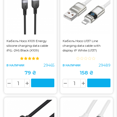
Кабель Hoco X109 Energy
Кабель Hoco U137 Line
silicone charging data cable
charging data cable with
iP(L-2M) Black (X109)
display iP White (U137)
29465
29489
В НАЛИЧИИ
В НАЛИЧИИ
79 ₴
158 ₴