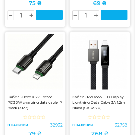
75 ₴
69 ₴
Кабель Hoco X127 Exceed
Кабель McDodo LED Display
PD30W charging data cable iP
Lightning Data Cable 3A 1.2m
Black (X127)
Black (CA-4970)
32932
32758
В НАЛИЧИИ
В НАЛИЧИИ
79 ₴
268 ₴