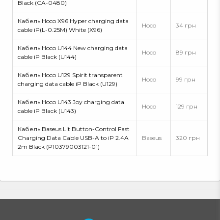
Black (CA-0480)
Кабель Hoco X96 Hyper charging data
Hoco
34 грн
cable iP(L-0.25M) White (X96)
Кабель Hoco U144 New charging data
Hoco
89 грн
cable iP Black (U144)
Кабель Hoco U129 Spirit transparent
Hoco
99 грн
charging data cable iP Black (U129)
Кабель Hoco U143 Joy charging data
Hoco
129 грн
cable iP Black (U143)
Кабель Baseus Lit Button-Control Fast
Charging Data Cable USB-A to iP 2.4A
Baseus
320 грн
2m Black (P10379003121-01)