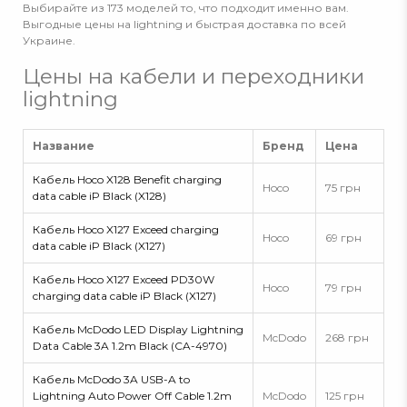
Выбирайте из 173 моделей то, что подходит именно вам.
Выгодные цены на lightning и быстрая доставка по всей
Украине.
Цены на кабели и переходники
lightning
Название
Бренд
Цена
Кабель Hoco X128 Benefit charging
Hoco
75 грн
data cable iP Black (X128)
Кабель Hoco X127 Exceed charging
Hoco
69 грн
data cable iP Black (X127)
Кабель Hoco X127 Exceed PD30W
Hoco
79 грн
charging data cable iP Black (X127)
Кабель McDodo LED Display Lightning
McDodo
268 грн
Data Cable 3A 1.2m Black (CA-4970)
Кабель McDodo 3A USB-A to
Lightning Auto Power Off Cable 1.2m
McDodo
125 грн