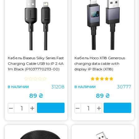
Кабель Baseus Silky Series Fast
Кабель Hoco X118 Generous
Charging Cable USB to iP 2.4A
charging data cable with
1m Black (P10377702113-00)
display iP Black (X118)
31208
30777
В НАЛИЧИИ
В НАЛИЧИИ
89 ₴
89 ₴