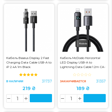
Кабель Baseus Display 2 Fast
Кабель McDodo Horizontal
Charging Data Cable USB-A to
LED Display USB-A to
iP 2.4A 1m Black
Lightning Data Cable 1.2m CA-
(P10382700121-00)
6490 Black (CA-6490)
31737
31357
В НАЛИЧИИ
ЗАКАНЧИВАЕТСЯ
219 ₴
189 ₴