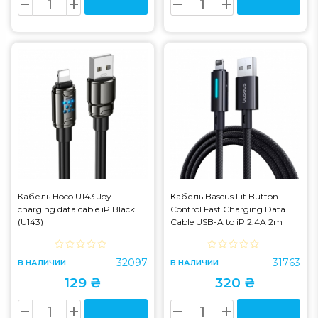
Кабель Hoco U143 Joy
Кабель Baseus Lit Button-
charging data cable iP Black
Control Fast Charging Data
(U143)
Cable USB-A to iP 2.4A 2m
Black (P10379003121-01)
32097
31763
В НАЛИЧИИ
В НАЛИЧИИ
129 ₴
320 ₴