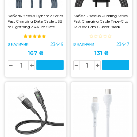
Кабель Baseus Dynamic Series
Кабель Baseus Pudding Series
Fast Charging Data Cable USB
Fast Charging Cable Type-C to
to Lightning 2.4A 1m Slate
iP 20W 1.2m Cluster Black
Gray (CALD000416)
(P10355701111-00)
23449
23447
В НАЛИЧИИ
В НАЛИЧИИ
167 ₴
131 ₴