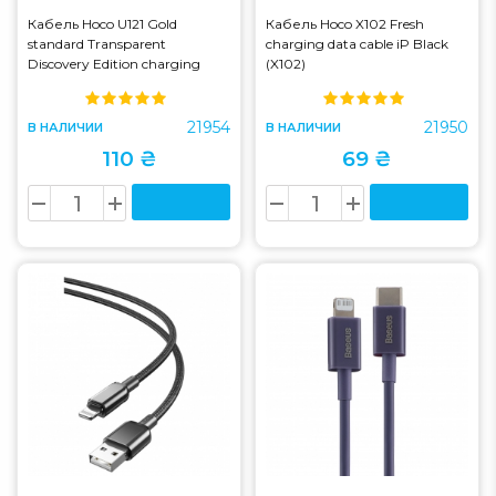
Кабель Hoco U121 Gold
Кабель Hoco X102 Fresh
standard Transparent
charging data cable iP Black
Discovery Edition charging
(X102)
data cable iP Black (U121)
21954
21950
В НАЛИЧИИ
В НАЛИЧИИ
110 ₴
69 ₴