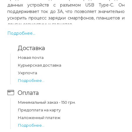
данных устройств с разъемом USB Type-C. Он
поддерживает ток до 3А, что позволяет значительно
ускорить процесс зарядки смартфонов, планшетов и
других совместимых гаджетов.
Подробнее...
Кабель изготовлен из высококачественных
материалов, включая плотную нейлоновую оплетку,
Доставка
которая защищает его от перегибов, растяжений и
механических повреждений, продлевая срок службы
Новая почта
даже при интенсивном использовании. Усиленные
Курьерская доставка
соединения в местах сгибов предотвращают износ и
Укрпочта
разрывы, обеспечивая долговечность.
Подробнее...
Длина 1 метр делает кабель удобным для
Оплата
повседневного использования – он идеально
подходит для зарядки дома, в офисе или в
Минимальный заказ - 150 грн.
автомобиле, не создавая излишнего беспорядка.
Предоплата на карту
Наложенный платеж
Baseus Cafule Cable также поддерживает передачу
данных на высокой скорости, что позволяет быстро
Подробнее...