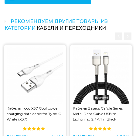
Длина: 1 м
РЕКОМЕНДУЕМ ДРУГИЕ ТОВАРЫ ИЗ
Какая цена на кабель baseus cafule cable usb
for type-c 3a 1m gray+black (catklf-bg1)?
КАТЕГОРИИ
КАБЕЛИ И ПЕРЕХОДНИКИ
Цена на кабель baseus cafule cable usb for type-c 3a
1m gray+black (catklf-bg1) составляет 115 грн.
Кабель Hoco X37 Cool power
Кабель Baseus Cafule Series
charging data cable for Type-C
Metal Data Cable USB to
White (X37)
Lightning 2.4A 1m Black
(CALJK-A01)